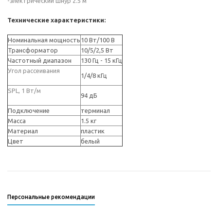
-электрический шнур 2.5 м
Технические характеристики:
Номинальная мощность
10 Вт/100 В
Трансформатор
10/5/2,5 Вт
Частотный диапазон
130 Гц - 15 кГц
Угол рассеивания
1/4/8 кГц
SPL, 1 Вт/м
94 дБ
Подключение
терминал
Масса
1.5 кг
Материал
пластик
Цвет
белый
Персональные рекомендации