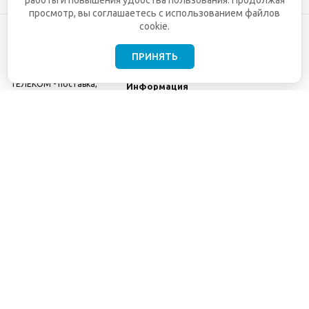
работы и повышения удобства пользования. Продолжая
просмотр, вы соглашаетесь с использованием файлов
cookie.
ПРИНЯТЬ
©2001-2026
СЕТИ
Компания
ТЕЛЕКОМ - поставка,
Информация
монтаж и обслуживание
Помощь
телекоммуникационного
оборудования.
Использование
информации с данного
сайта возможно только
с разрешения ООО
"СЕТИ ТЕЛЕКОМ".
Электронная
почта
info@seti-
telecom.ru
.
Политика
конфиденциальности
Договор публичной
оферты