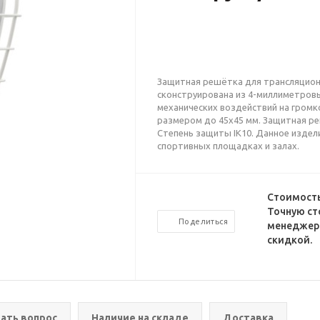
Защитная решётка для трансляцион
сконструирована из 4-миллиметровы
механических воздействий на громк
размером до 45х45 мм. Защитная ре
Степень защиты IK10. Данное издел
спортивных площадках и залах.
Стоимость
Точную ст
Поделиться
менеджеро
скидкой.
ать вопрос
Наличие на складе
Доставка