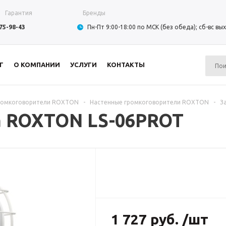
Гарантия
Бренды
975-98-43
Пн-Пт 9:00-18:00 по МСК (без обеда); сб-вс в
Г
О КОМПАНИИ
УСЛУГИ
КОНТАКТЫ
ромкоговорители ROXTON
-
Настенные громкоговорители ROXTON
-
З
а ROXTON LS-06PROT
1 727 руб. /шт