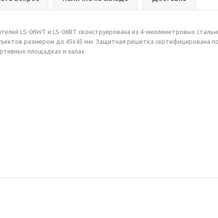
елей LS-06WT и LS-06BT сконструирована из 4-миллиметровых стальны
ъектов размером до 45х45 мм. Защитная решетка сертифицирована по 
ртивных площадках и залах.