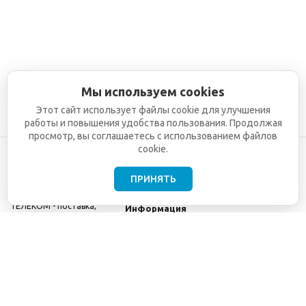
Мы используем cookies
Этот сайт использует файлы cookie для улучшения
работы и повышения удобства пользования. Продолжая
просмотр, вы соглашаетесь с использованием файлов
cookie.
ПРИНЯТЬ
©2001-2026
СЕТИ
Компания
ТЕЛЕКОМ - поставка,
Информация
монтаж и обслуживание
Помощь
телекоммуникационного
оборудования.
Использование
информации с данного
сайта возможно только
с разрешения ООО
"СЕТИ ТЕЛЕКОМ".