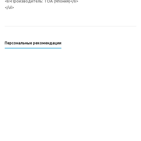
<li>Производитель: TOA (Япония)</li>
</ul>
Персональные рекомендации