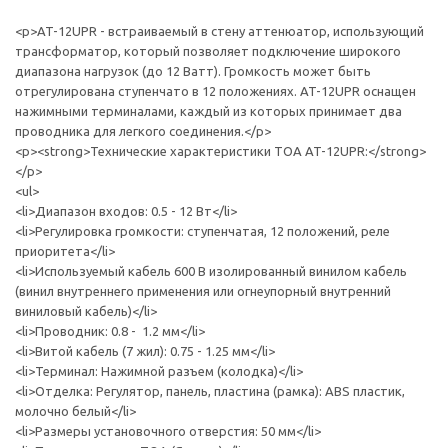
<p>AT-12UPR - встраиваемый в стену аттенюатор, использующий
трансформатор, который позволяет подключение широкого
диапазона нагрузок (до 12 Ватт). Громкость может быть
отрегулирована ступенчато в 12 положениях. AT-12UPR оснащен
нажимными терминалами, каждый из которых принимает два
проводника для легкого соединения.</p>
<p><strong>Технические характеристики TOA AT-12UPR:</strong>
</p>
<ul>
<li>Диапазон входов: 0.5 - 12 Вт</li>
<li>Регулировка громкости: ступенчатая, 12 положений, реле
приоритета</li>
<li>Используемый кабель 600 В изолированный винилом кабель
(винил внутреннего применения или огнеупорный внутренний
виниловый кабель)</li>
<li>Проводник: 0.8 - 1.2 мм</li>
<li>Витой кабель (7 жил): 0.75 - 1.25 мм</li>
<li>Терминал: Нажимной разъем (колодка)</li>
<li>Отделка: Регулятор, панель, пластина (рамка): ABS пластик,
молочно белый</li>
<li>Размеры установочного отверстия: 50 мм</li>