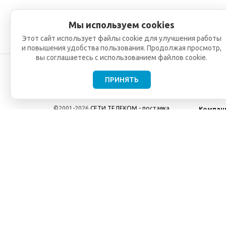
Мы используем cookies
Этот сайт использует файлы cookie для улучшения работы
и повышения удобства пользования. Продолжая просмотр,
вы соглашаетесь с использованием файлов cookie.
ПРИНЯТЬ
©2001-2026
СЕТИ ТЕЛЕКОМ - поставка,
Компан
монтаж и обслуживание
О компа
телекоммуникационного оборудования.
Новости
Использование информации с данного сайта
возможно только с разрешения ООО "СЕТИ
ТЕЛЕКОМ".
Электронная почта
info@seti-telecom.ru
.
Политика конфиденциальности
Договор публичной оферты