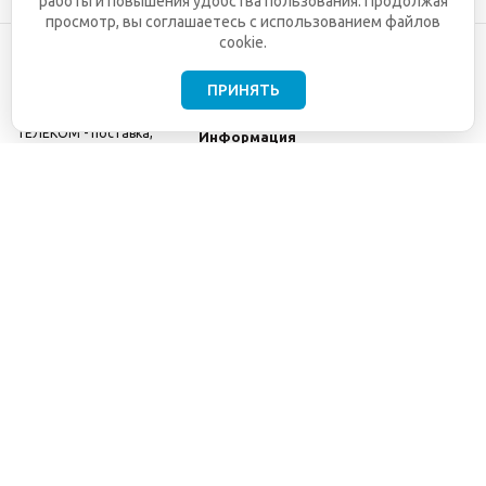
работы и повышения удобства пользования. Продолжая
просмотр, вы соглашаетесь с использованием файлов
cookie.
ПРИНЯТЬ
©2001-2026
СЕТИ
Компания
ТЕЛЕКОМ - поставка,
Информация
монтаж и обслуживание
Помощь
телекоммуникационного
оборудования.
Использование
информации с данного
сайта возможно только
с разрешения ООО
"СЕТИ ТЕЛЕКОМ".
Электронная
почта
info@seti-
telecom.ru
.
Политика
конфиденциальности
Договор публичной
оферты