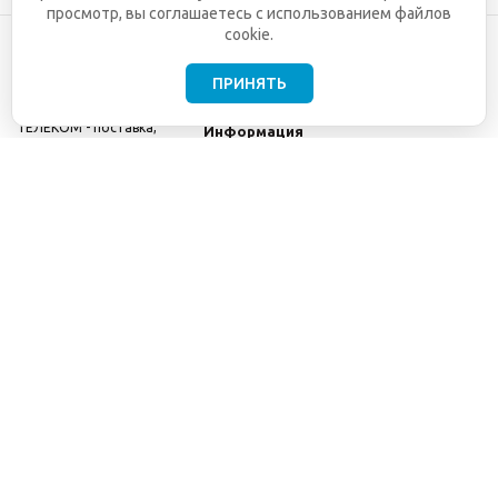
просмотр, вы соглашаетесь с использованием файлов
cookie.
ПРИНЯТЬ
©2001-2026
СЕТИ
Компания
ТЕЛЕКОМ - поставка,
Информация
монтаж и обслуживание
Помощь
телекоммуникационного
оборудования.
Использование
информации с данного
сайта возможно только
с разрешения ООО
"СЕТИ ТЕЛЕКОМ".
Электронная
почта
info@seti-
telecom.ru
.
Политика
конфиденциальности
Договор публичной
оферты