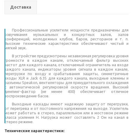
Доставка
Профессиональные усилители мощности предназначены для
озвучивания музыкальных и концертных залов, залов
конференций, молодежных клубов, баров, ресторанов и т. п.
Высокие технические характеристики обеспечивают чистый и
мягкий звук.
В устройстве предусмотрены независимая регулировка уровня
громкости в каждом канале, отключаемый фильтр высоких
частот для каждого канала, отключаемый ограничитель на входе
каждого канала, индикаторы уровня сигнала в каждом канале,
перегрузки по входу и срабатывания защиты, симметричные
входы XLR и Jack 6.35 для каждого канала, выходные клеммы и
разъемы Speakon, вентиляторы для принудительного охлаждения
с автоматической регулировкой скорости вращения. Высокий
демпинг-фактор (не менее 400) обеспечивает отличное
воспроизведение басов.
Выходные каскады имеют надежную защиту от перегрузки,
от перегрева и от постоянного напряжения на выходе. Усилитель
может работать в стерео, параллельном или в мостовом режиме
класса усиления H. Нагрузка может составлять 2 Ом на канал в
стерео режиме.
Технические характеристики: