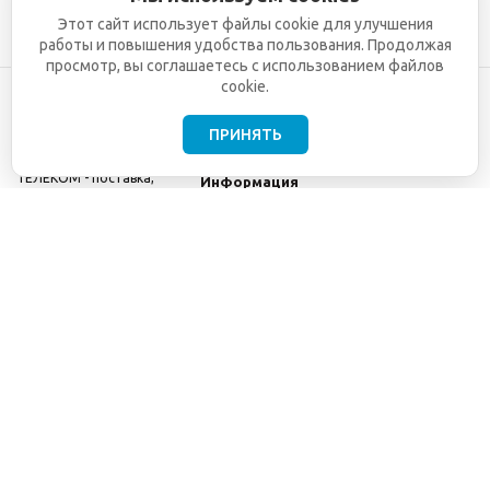
Этот сайт использует файлы cookie для улучшения
работы и повышения удобства пользования. Продолжая
просмотр, вы соглашаетесь с использованием файлов
cookie.
ПРИНЯТЬ
©2001-2026
СЕТИ
Компания
ТЕЛЕКОМ - поставка,
Информация
монтаж и обслуживание
Помощь
телекоммуникационного
оборудования.
Использование
информации с данного
сайта возможно только
с разрешения ООО
"СЕТИ ТЕЛЕКОМ".
Электронная
почта
info@seti-
telecom.ru
.
Политика
конфиденциальности
Договор публичной
оферты