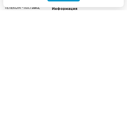
©2001-2026
СЕТИ
Компания
ТЕЛЕКОМ - поставка,
Информация
монтаж и обслуживание
Помощь
телекоммуникационного
оборудования.
Использование
информации с данного
сайта возможно только
с разрешения ООО
"СЕТИ ТЕЛЕКОМ".
Электронная
почта
info@seti-
telecom.ru
.
Политика
конфиденциальности
Договор публичной
оферты
8(800) 511-91-08
8(495) 975-98-43
info@seti-telecom.ru