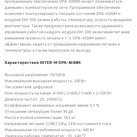
программному обеспечению DPA-4300M может обмениваться
данными с компьютером по сети. Программное обеспечение
позволяет контролировать текущее состояние DPA-4300M и
модулей DM-300: режим работы, температуру, скорость вращения
вентилятора. Также предусмотрена возможность удаленного
управления работой каждого модуля DM-300: включение питания,
изменение громкости сигнала и т. п. DPA-4300M имеет
эффективную защиту от превышения напряжения питания и
температуры, а также перегрузок по выходу.
Характеристики INTER-M DPA-4300M:
Выходное напряжение: 70/100 В
Максимальная выходная мощность: 300 Вт
Тип усилителя: цифровой
Ном. мощность на канал: 4×300 / 2×600 / 1×600 + 2×300 Вт
Диапазон частот: 20...20000 Гц
Коэффициент нелинейных искажений: менее 0,1 %
Отношение сигнал/шум: более 90 дБ
Масса в полной комплектации: 18,5 кг
Напряжение питания: 220В / 50Гц, 24 В постоянного тока
Максимальная потребляемая мощность: 445 Вт
Диапазон рабочих температур: -10...+40 °С