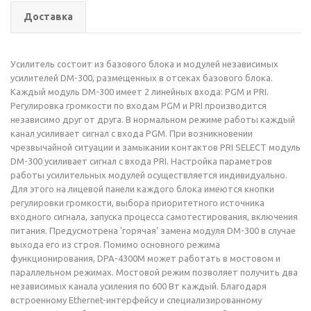
Доставка
Усилитель состоит из базового блока и модулей независимых
усилителей DM-300, размещенных в отсеках базового блока.
Каждый модуль DM-300 имеет 2 линейных входа: PGM и PRI.
Регулировка громкости по входам PGM и PRI производится
независимо друг от друга. В нормальном режиме работы каждый
канал усиливает сигнал с входа PGM. При возникновении
чрезвычайной ситуации и замыкании контактов PRI SELECT модуль
DM-300 усиливает сигнал с входа PRI. Настройка параметров
работы усилительных модулей осуществляется индивидуально.
Для этого на лицевой панели каждого блока имеются кнопки
регулировки громкости, выбора приоритетного источника
входного сигнала, запуска процесса самотестирования, включения
питания. Предусмотрена 'горячая' замена модуля DM-300 в случае
выхода его из строя. Помимо основного режима
функционирования, DPA-4300M может работать в мостовом и
параллельном режимах. Мостовой режим позволяет получить два
независимых канала усиления по 600 Вт каждый. Благодаря
встроенному Ethernet-интерфейсу и специализированному