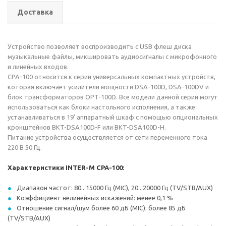
Доставка
Устройство позволяет воспроизводить с USB флеш диска
музыкальные файлы, микшировать аудиосигналы с микрофонного
и линейных входов.
CPA-100 относится к серии универсальных компактных устройств,
которая включает усилители мощности DSA-100D, DSA-100DV и
блок трансформаторов OPT-100D. Все модели данной серии могут
использоваться как блоки настольного исполнения, а также
устанавливаться в 19' аппаратный шкаф с помощью опциональных
кронштейнов BKT-DSA100D-F или BKT-DSA100D-H.
Питание устройства осуществляется от сети переменного тока
220 В 50 Гц.
Характеристики INTER-M CPA-100:
Диапазон частот: 80...15000 Гц (MIC), 20...20000 Гц (TV/STB/AUX)
Коэффициент нелинейных искажений: менее 0,1 %
Отношение сигнал/шум более 60 дБ (MIC): более 85 дБ
(TV/STB/AUX)