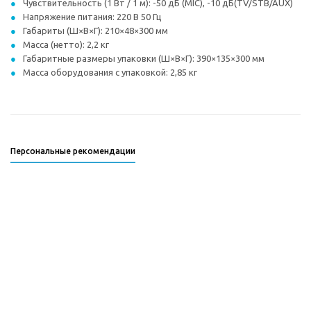
Чувствительность (1 Вт / 1 м): -50 дБ (MIC), -10 дБ(TV/STB/AUX)
Напряжение питания: 220 В 50 Гц
Габариты (Ш×В×Г): 210×48×300 мм
Масса (нетто): 2,2 кг
Габаритные размеры упаковки (Ш×В×Г): 390×135×300 мм
Масса оборудования с упаковкой: 2,85 кг
Персональные рекомендации