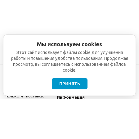
Мы используем cookies
Этот сайт использует файлы cookie для улучшения
работы и повышения удобства пользования. Продолжая
просмотр, вы соглашаетесь с использованием файлов
cookie.
ПРИНЯТЬ
©2001-2026
СЕТИ
Компания
ТЕЛЕКОМ - поставка,
Информация
монтаж и обслуживание
Помощь
телекоммуникационного
оборудования.
Использование
информации с данного
сайта возможно только
с разрешения ООО