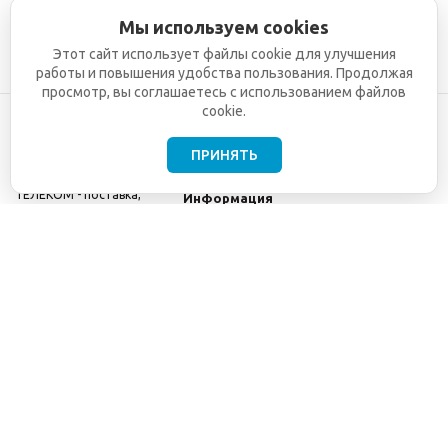
Мы используем cookies
Этот сайт использует файлы cookie для улучшения
работы и повышения удобства пользования. Продолжая
просмотр, вы соглашаетесь с использованием файлов
cookie.
ПРИНЯТЬ
©2001-2026
СЕТИ
Компания
ТЕЛЕКОМ - поставка,
Информация
монтаж и обслуживание
Помощь
телекоммуникационного
оборудования.
Использование
информации с данного
сайта возможно только
с разрешения ООО
"СЕТИ ТЕЛЕКОМ".
Электронная
почта
info@seti-
telecom.ru
.
Политика
конфиденциальности
Договор публичной