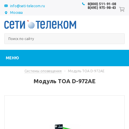
8(800) 511-91-08
info@seti-telecom.ru
8(495) 975-98-43
Москва
МЕНЮ
Системы оповещения
-
Модуль TOA D-972AE
Модуль TOA D-972AE