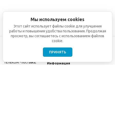
Мы используем cookies
Этот сайт использует файлы cookie для улучшения
работы и повышения удобства пользования. Продолжая
просмотр, вы соглашаетесь с использованием файлов
cookie.
ПРИНЯТЬ
©2001-2026
СЕТИ
Компания
ТЕЛЕКОМ - поставка,
Информация
монтаж и обслуживание
Помощь
телекоммуникационного
оборудования.
Использование
информации с данного
сайта возможно только
с разрешения ООО
"СЕТИ ТЕЛЕКОМ".
Электронная
почта
info@seti-
telecom.ru
.