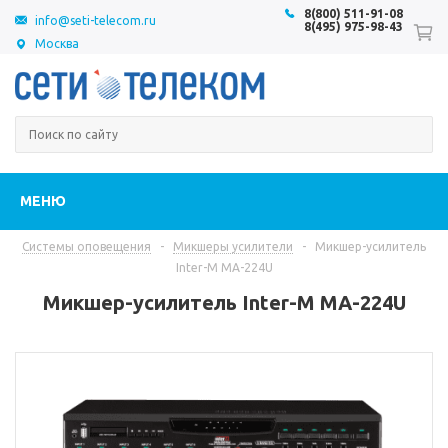
8(800) 511-91-08
info@seti-telecom.ru
8(495) 975-98-43
Москва
МЕНЮ
Системы оповещения
-
Микшеры усилители
-
Микшер-усилитель
Inter-M MA-224U
Микшер-усилитель Inter-M MA-224U