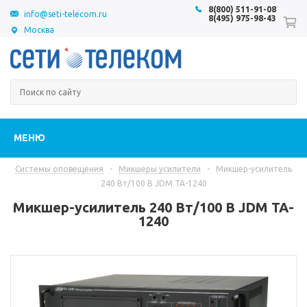
8(800) 511-91-08
info@seti-telecom.ru
8(495) 975-98-43
Москва
МЕНЮ
Системы оповещения
-
Микшеры усилители
-
Микшер-усилитель
240 Вт/100 В JDM TA-1240
Микшер-усилитель 240 Вт/100 В JDM TA-
1240