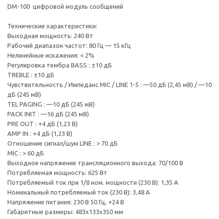
DM-100 цифровой модуль сообщений
Технические характеристики:
Выходная мощность: 240 Вт
Рабочий диапазон частот: 80 Гц — 15 кГц
Нелинейные искажения: < 2%
Регулировка тембра BASS : ±10 дБ
TREBLE : ±10 дБ
Чувствительность / Импеданс MIC / LINE 1-5 : —50 дБ (2,45 мВ) / —10
дБ (245 мВ)
TEL PAGING : —10 дБ (245 мВ)
PACK INIT : —16 дБ (245 мВ)
PRE OUT : +4 дБ (1,23 В)
AMP IN : +4 дБ (1,23 В)
Отношение сигнал/шум LINE : > 70 дБ
MIC : > 60 дБ
Выходное напряжение трансляционного выхода: 70/100 В
Потребляемая мощность: 625 Вт
Потребляемый ток при 1/8 ном. мощности (230 В): 1,35 А
Номинальный потребляемый ток (230 В): 3,48 А
Напряжение питания: 230 В 50 Гц, +24 В
Габаритные размеры: 483x133x350 мм