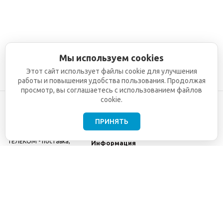
Мы используем cookies
Этот сайт использует файлы cookie для улучшения
работы и повышения удобства пользования. Продолжая
просмотр, вы соглашаетесь с использованием файлов
cookie.
ПРИНЯТЬ
©2001-2026
СЕТИ
Компания
ТЕЛЕКОМ - поставка,
Информация
монтаж и обслуживание
Помощь
телекоммуникационного
оборудования.
Использование
информации с данного
сайта возможно только
с разрешения ООО
"СЕТИ ТЕЛЕКОМ".
Электронная