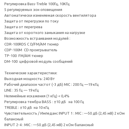
Регулировка Bass-Treble 100Гц, 10КГц
5 регулируемых зон оповещения
Автоматически изменяемая скорость вентилятора
Защита от перегрузки по току
Защита от перегрева
Защита от короткого замыкания на нагрузке
Возможность встраивания модулей :
CDR-100RDS C D/FM/AM тюнер
CDP-100М CD проигрыватель
TP-100 FM/AM тюнер
DM-100 цифровой модуль сообщений
Технические характеристики:
Выходная мощность: 240 Вт
Рабочий диапазон частот (-3 дБ) MIC : 200 Гц —19 кГц
LINE : 35 Гц — 19 кГц
Нелинейные искажения (1 кГц) < 0,4%
Регулировка тембра BASS : ±10 дБ на 100 Гц
TREBLE : ±10 дБ на 10 кГц
Чувствительность / Импеданс INPUT 1 : MIC : —50 дБ (2,45 мВ) 2 кОм
балансный
INPUT 2-4 : MIC : —50 дБ (2,45 мВ) 2 кОм балансный