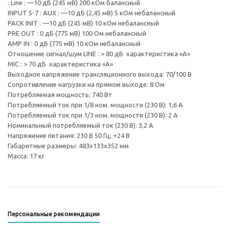
: Line : —10 дБ (245 мВ) 200 кОм балансный
INPUT 5-7 : AUX : —10 дБ (2,45 мВ) 5 кОм небалансный
PACK INIT : —10 дБ (245 мВ) 10 кОм небалансный
PRE OUT : 0 дБ (775 мВ) 100 Ом небалансный
AMP IN : 0 дБ (775 мВ) 10 кОм небалансный
Отношение сигнал/шум LINE : > 80 дБ характеристика «А»
MIC : > 70 дБ характеристика «А»
Выходное напряжение трансляционного выхода: 70/100 В
Сопротивление нагрузки на прямом выходе: 8 Ом
Потребляемая мощность: 740 Вт
Потребляемый ток при 1/8 ном. мощности (230 В): 1,6 А
Потребляемый ток при 1/3 ном. мощности (230 В): 2 А
Номинальный потребляемый ток (230 В): 3,2 А
Напряжение питания: 230 В 50 Гц, +24 В
Габаритные размеры: 483x133x352 мм
Масса: 17 кг
Персональные рекомендации