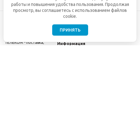
работы и повышения удобства пользования. Продолжая
просмотр, вы соглашаетесь с использованием файлов
cookie.
ПРИНЯТЬ
©2001-2026
СЕТИ
Компания
ТЕЛЕКОМ - поставка,
Информация
монтаж и обслуживание
Помощь
телекоммуникационного
оборудования.
Использование
информации с данного
сайта возможно только
с разрешения ООО
"СЕТИ ТЕЛЕКОМ".
Электронная
почта
info@seti-
telecom.ru
.
Политика
конфиденциальности
Договор публичной
оферты