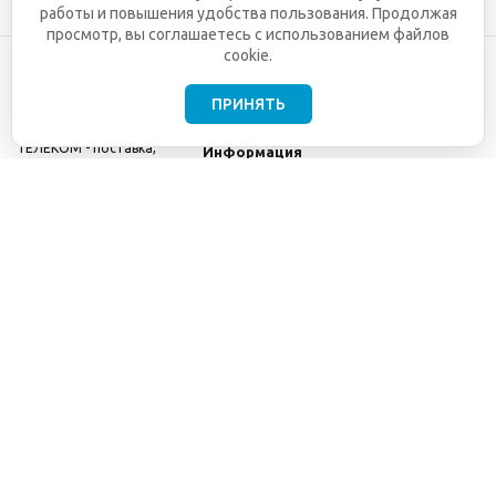
работы и повышения удобства пользования. Продолжая
просмотр, вы соглашаетесь с использованием файлов
cookie.
ПРИНЯТЬ
©2001-2026
СЕТИ
Компания
ТЕЛЕКОМ - поставка,
Информация
монтаж и обслуживание
Помощь
телекоммуникационного
оборудования.
Использование
информации с данного
сайта возможно только
с разрешения ООО
"СЕТИ ТЕЛЕКОМ".
Электронная
почта
info@seti-
telecom.ru
.
Политика
конфиденциальности
Договор публичной
оферты