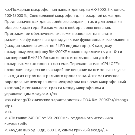
<p>Пожарная микрофонная панель для серии VX-2000, 5 кнопок,
100-15000 Гц. Специальный микрофон для пожарной команды.
Предназначен как для аварийного вещания, так и для вещания
общего характера. Возможность выбора зоны вещания.
Программное обеспечение системы позволяет назначить
различные функции на индивидуальные функциональные клавиши
(каждая клавиша имеет по 2 LED индикатора). К каждому
пожарному микрофону RM-200XF можно подключить до 10-ти
расширений RM-210. Возможность использования до 4-х
пожарных микрофонов в системе. Переключатель «CPU OFF»
позволяет осуществить аварийное вещание на все зоны в случае
выхода из строя центрального процессора. Автоматическое
определение неисправности микрофона (включая микрофонный
капсюль) и сигнального тракта между микрофоном и
управляющим модулем.</p>
<p><strong>Технические характеристики TOA RM-200XF:</strong>
</p>
<ul>
<li>Питание: 24В DC от VX-2000 или отдельного источника
питания</li>
<li>Аудио выход: 0 дБ, 600 Ом, симметричный вход</li>