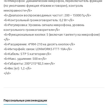
<li>Микрофон: Динамический микрофон, переключатель функций
(по умолчанию функция «Нажми и говори»), контроль
неисправности</li>
<li>Диапазон воспроизводимых частот: 200 – 15000 Гц</li>
<li>Контрольный громкоговоритель: 0,2 Вт</li>
<li>Регулировка: Уровень сигнала микрофона, уровень
контрольного громкоговорителя</li>
<li>Функциональные кнопки: 5 (включая тангенту на микрофоне)
</li>
<li>Расширение: 4*RM-210 на десять кнопок</li>
<li>Интерфейс связи: LONWORKS FTT-10A</li>
<li>Кабель: STP 5 категории</li>
<li>Макс. удаление: 500 м</li>
<li>Габариты: 200*215*82,5 мм</li>
<li>Вес (кг): 1,2.</li>
</ul>
Персональные рекомендации