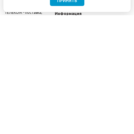
ПРИНЯТЬ
©2001-2026
СЕТИ
Компания
ТЕЛЕКОМ - поставка,
Информация
монтаж и обслуживание
Помощь
телекоммуникационного
оборудования.
Использование
информации с данного
сайта возможно только
с разрешения ООО
"СЕТИ ТЕЛЕКОМ".
Электронная
почта
info@seti-
telecom.ru
.
Политика
конфиденциальности
Договор публичной
оферты
8(800) 511-91-08
8(495) 975-98-43
info@seti-telecom.ru