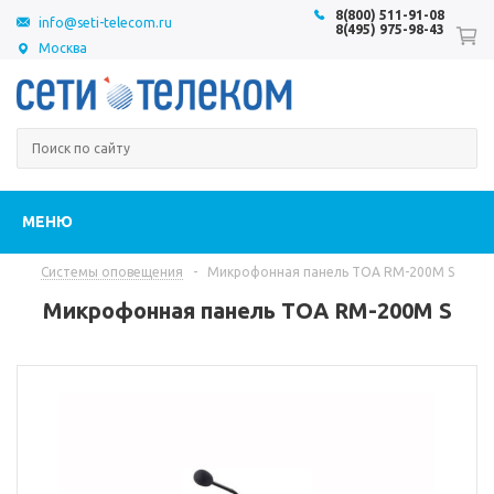
8(800) 511-91-08
info@seti-telecom.ru
8(495) 975-98-43
Москва
МЕНЮ
Системы оповещения
-
Микрофонная панель TOA RM-200M S
Микрофонная панель TOA RM-200M S