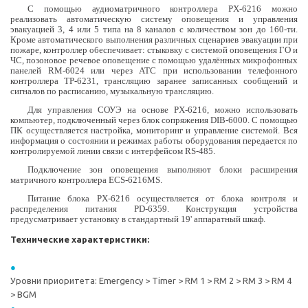
С помощью аудиоматричного контроллера PX-6216 можно
реализовать автоматическую систему оповещения и управления
эвакуацией 3, 4 или 5 типа на 8 каналов с количеством зон до 160-ти.
Кроме автоматического выполнения различных сценариев эвакуации при
пожаре, контроллер обеспечивает: стыковку с системой оповещения ГО и
ЧС, позоновое речевое оповещение с помощью удалённых микрофонных
панелей RM-6024 или через АТС при использовании телефонного
контроллера TP-6231, трансляцию заранее записанных сообщений и
сигналов по расписанию, музыкальную трансляцию.
Для управления СОУЭ на основе PX-6216, можно использовать
компьютер, подключенный через блок сопряжения DIB-6000. С помощью
ПК осуществляется настройка, мониторинг и управление системой. Вся
информация о состоянии и режимах работы оборудования передается по
контролируемой линии связи с интерфейсом RS-485.
Подключение зон оповещения выполняют блоки расширения
матричного контроллера ECS-6216MS.
Питание блока PX-6216 осуществляется от блока контроля и
распределения питания PD-6359. Конструкция устройства
предусматривает установку в стандартный 19' аппаратный шкаф.
Технические характеристики:
Уровни приоритета: Emergency > Timer > RM 1 > RM 2 > RM 3 > RM 4
> BGM