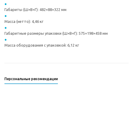
Габариты (Ш×В×Г): 482×88×322 мм
Масса (нетто): 4,46 кг
Габаритные размеры упаковки (Ш×В×Г): 575×198×458 мм
Масса оборудования с упаковкой: 6,12 кг
Персональные рекомендации