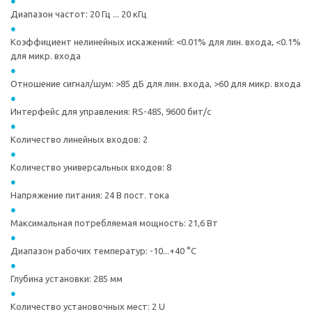
Диапазон частот: 20 Гц ... 20 кГц
Коэффициент нелинейных искажений: <0.01% для лин. входа, <0.1%
для микр. входа
Отношение сигнал/шум: >85 дБ для лин. входа, >60 для микр. входа
Интерфейс для управления: RS-485, 9600 бит/с
Количество линейных входов: 2
Количество универсальных входов: 8
Напряжение питания: 24 В пост. тока
Максимальная потребляемая мощность: 21,6 Вт
Диапазон рабочих температур: -10...+40 °С
Глубина установки: 285 мм
Количество установочных мест: 2 U