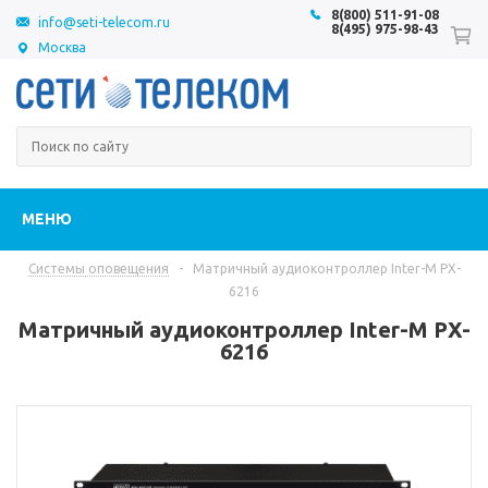
8(800) 511-91-08
info@seti-telecom.ru
8(495) 975-98-43
Москва
МЕНЮ
Системы оповещения
-
Матричный аудиоконтроллер Inter-M PX-
6216
Матричный аудиоконтроллер Inter-M PX-
6216