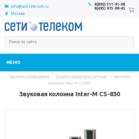
8(800) 511-91-08
info@seti-telecom.ru
8(495) 975-98-43
Москва
МЕНЮ
Системы оповещения
-
Громкоговорители уличные
-
Звуковая
колонна Inter-M CS-830
Звуковая колонна Inter-M CS-830