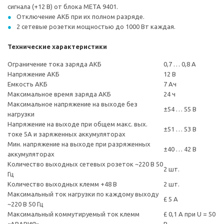
сигнала (+12 В) от блока МЕТА 9401.
Отключение АКБ при их полном разряде.
2 сетевые розетки мощностью до 1000 Вт каждая.
Технические характеристики
Ограничение тока заряда АКБ
0,7 … 0,8 А
Напряжение АКБ
12 В
Емкость АКБ
7 Ач
Максимальное время заряда АКБ
24 ч
Максимальное напряжение на выходе без
±54 … 55 В
нагрузки
Напряжение на выходе при общем макс. вых.
±51 … 53 В
токе 5А и заряженных аккумуляторах
Мин. напряжение на выходе при разряженных
±40 … 42 В
аккумуляторах
Количество выходных сетевых розеток ~220 В 50
2 шт.
Гц
Количество выходных клемм +48 В
2 шт.
Максимальный ток нагрузки по каждому выходу
£ 5 А
~220 В 50 Гц
Максимальный коммутируемый ток клемм
£ 0,1 А при U = 50