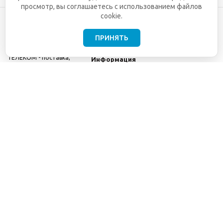
просмотр, вы соглашаетесь с использованием файлов
cookie.
ПРИНЯТЬ
©2001-2026
СЕТИ
Компания
ТЕЛЕКОМ - поставка,
Информация
монтаж и обслуживание
Помощь
телекоммуникационного
оборудования.
Использование
информации с данного
сайта возможно только
с разрешения ООО
"СЕТИ ТЕЛЕКОМ".
Электронная
почта
info@seti-
telecom.ru
.
Политика
конфиденциальности
Договор публичной
оферты