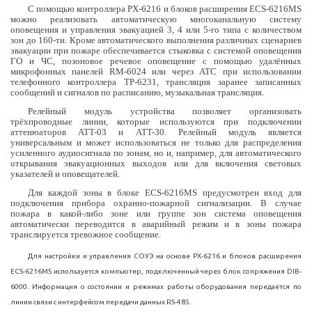
С помощью контроллера PX-6216 и блоков расширения ECS-6216MS
можно реализовать автоматическую многоканальную систему
оповещения и управления эвакуацией 3, 4 или 5-го типа с количеством
зон до 160-ти. Кроме автоматического выполнения различных сценариев
эвакуации при пожаре обеспечивается стыковка с системой оповещения
ГО и ЧС, позоновое речевое оповещение с помощью удалённых
микрофонных панелей RM-6024 или через АТС при использовании
телефонного контроллера TP-6231, трансляция заранее записанных
сообщений и сигналов по расписанию, музыкальная трансляция.
Релейный модуль устройства позволяет организовать
трёхпроводные линии, которые используются при подключении
аттенюаторов ATT-03 и ATT-30. Релейный модуль является
универсальным и может использоваться не только для распределения
усиленного аудиосигнала по зонам, но и, например, для автоматического
открывания эвакуационных выходов или для включения световых
указателей и оповещателей.
Для каждой зоны в блоке ECS-6216MS предусмотрен вход для
подключения прибора охранно-пожарной сигнализации. В случае
пожара в какой-либо зоне или группе зон система оповещения
автоматически переводится в аварийный режим и в зоны пожара
транслируется тревожное сообщение.
Для настройки и управления СОУЭ на основе PX-6216 и блоков расширения
ECS-6216MS используется компьютер, подключенный через блок сопряжения DIB-
6000. Информация о состоянии и режимах работы оборудования передаётся по
линии связи с интерфейсом передачи данных RS-485.