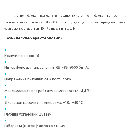
Питание блока ECS-6216MS осуществляется от блока контроля и
распределения питания PD-6359. Конструкция устройства предусматривает
установку в стандартный 19''-й аппаратный шкаф.
Технические характеристики:
Количество зон: 16
Интерфейс для управления: RS-485, 9600 бит/с
Напряжение питания: 24 В пост. тока
Максимальная потребляемая мощность: 14,4 Вт
Диапазон рабочих температур: –10...+40 °С
Глубина установки: 281 мм
Габариты (Ш×В×Г): 482×88×318 мм