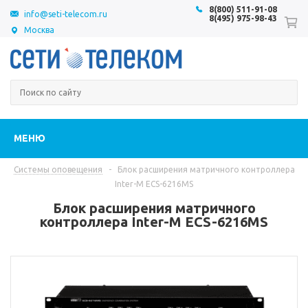
8(800) 511-91-08
info@seti-telecom.ru
8(495) 975-98-43
Москва
МЕНЮ
Системы оповещения
-
Блок расширения матричного контроллера
Inter-M ECS-6216MS
Блок расширения матричного
контроллера Inter-M ECS-6216MS