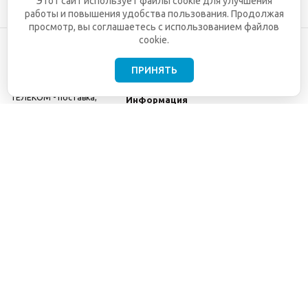
Этот сайт использует файлы cookie для улучшения
работы и повышения удобства пользования. Продолжая
просмотр, вы соглашаетесь с использованием файлов
cookie.
ПРИНЯТЬ
©2001-2026
СЕТИ
Компания
ТЕЛЕКОМ - поставка,
Информация
монтаж и обслуживание
Помощь
телекоммуникационного
оборудования.
Использование
информации с данного
сайта возможно только
с разрешения ООО
"СЕТИ ТЕЛЕКОМ".
Электронная
почта
info@seti-
telecom.ru
.
Политика
конфиденциальности
Договор публичной
оферты