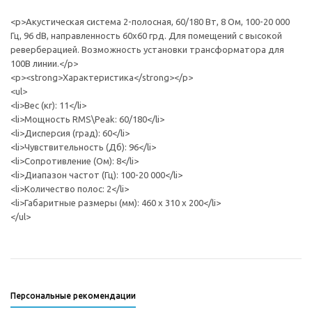
<p>Акустическая система 2-полосная, 60/180 Вт, 8 Ом, 100-20 000
Гц, 96 dB, направленность 60х60 грд. Для помещений с высокой
реверберацией. Возможность установки трансформатора для
100В линии.</p>
<p><strong>Характеристика</strong></p>
<ul>
<li>Вес (кг): 11</li>
<li>Мощность RMS\Peak: 60/180</li>
<li>Дисперсия (град): 60</li>
<li>Чувствительность (Дб): 96</li>
<li>Сопротивление (Ом): 8</li>
<li>Диапазон частот (Гц): 100-20 000</li>
<li>Количество полос: 2</li>
<li>Габаритные размеры (мм): 460 х 310 х 200</li>
</ul>
Персональные рекомендации