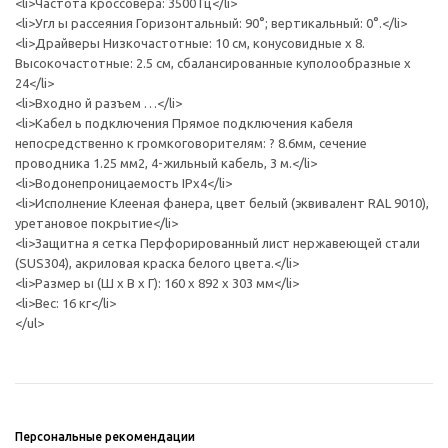
<li>Частота кроссовера: 3500 Гц</li>
<li>Угл ы рассеяния Горизонтальный: 90°; вертикальный: 0°.</li>
<li>Драйверы Низкочастотные: 10 см, конусовидные x 8.
Высокочастотные: 2.5 см, сбалансированные куполообразные x
24</li>
<li>Входно й разъем …</li>
<li>Кабел ь подключения Прямое подключения кабеля
непосредственно к громкоговорителям: ? 8.6мм, сечение
проводника 1.25 мм2, 4-жильный кабель, 3 м.</li>
<li>Водонепроницаемость IPx4</li>
<li>Исполнение Клееная фанера, цвет белый (эквивалент RAL 9010),
уретановое покрытие</li>
<li>Защитна я сетка Перфорированный лист нержавеющей стали
(SUS304), акриловая краска белого цвета.</li>
<li>Размер ы (Ш x В x Г): 160 x 892 x 303 мм</li>
<li>Вес: 16 кг</li>
</ul>
Персональные рекомендации