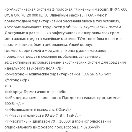
<p>Акустическая система 2-полосная, "Линейный массив", IP-X4, 600
Вт, 8 Ом, 70-20 000 Гц, 93. Линейные массивы TOA имеют
превосходные характеристики рассеяния звука в тех условиях,
которые вызывают трудности у обычных акустических систем.
Доступные в различных конфигурациях и с широким спектром
монтажных средств линейные массивы TOA способны ответить
практически любым требованиям. Узкий корпус
громкоговорителей и модульная конструкция массивов
позволяют решать сложные проблемы, связанные с
эффективным использованием акустических систем для создания
идеального звукового поля.</p>
<p><strong>Технические характеристики TOA SR-S4S-WP:
</strong></p>
<ul>
<li>Корпус Герметичного типа</li>
<li>Выдерживаема я мощность Продолжительная программная:
600 Вт</li>
<li>Номинальны й импеданс 8 Ом</li>
<li>Чувствительность 93 дБ (1 Вт, 1 м)</li>
<li>Частотны й диапазон 70 ... 20000 Гц (при использовании
опционального цифрового процессора DP-0206)</li>