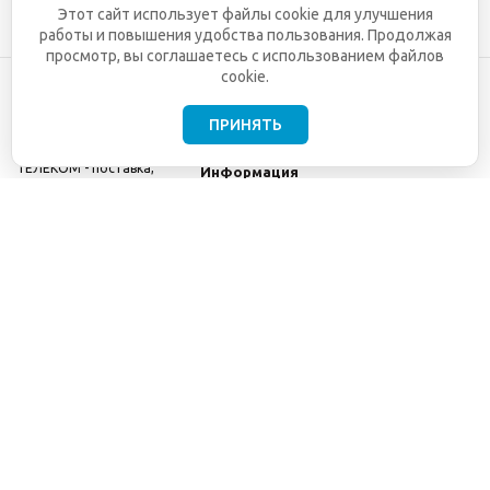
Этот сайт использует файлы cookie для улучшения
работы и повышения удобства пользования. Продолжая
просмотр, вы соглашаетесь с использованием файлов
cookie.
ПРИНЯТЬ
©2001-2026
СЕТИ
Компания
ТЕЛЕКОМ - поставка,
Информация
монтаж и обслуживание
Помощь
телекоммуникационного
оборудования.
Использование
информации с данного
сайта возможно только
с разрешения ООО
"СЕТИ ТЕЛЕКОМ".
Электронная
почта
info@seti-
telecom.ru
.
Политика
конфиденциальности
Договор публичной
оферты