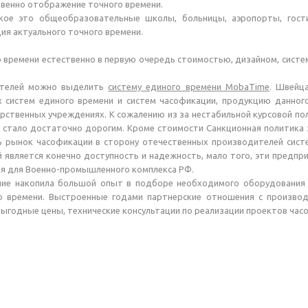
енно отображение точного времени.
ое это общеобразовательные школы, больницы, аэропорты, гости
ия актуального точного времени.
ремени естественно в первую очередь стоимостью, дизайном, систе
елей можно выделить
систему единого времени MobaTime
. Швейц
 систем единого времени и систем часофикации, продукцию данно
арственных учреждениях. К сожалению из за нестабильной курсовой по
 стало достаточно дорогим. Кроме стоимости Санкционная политика 
ть рынок часофикации в сторону отечественных производителей сис
является конечно доступность и надежность, мало того, эти предпри
я для Военно-промышленного комплекса РФ.
ание накопила большой опыт в подборе необходимого оборудования
о времени. Выстроенные годами партнерские отношения с произво
ыгодные цены, технические консультации по реализации проектов час