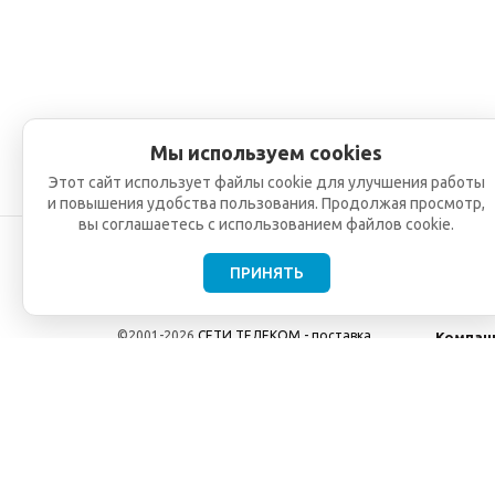
Мы используем cookies
Этот сайт использует файлы cookie для улучшения работы
и повышения удобства пользования. Продолжая просмотр,
вы соглашаетесь с использованием файлов cookie.
ПРИНЯТЬ
©2001-2026
СЕТИ ТЕЛЕКОМ - поставка,
Компан
монтаж и обслуживание
О компа
телекоммуникационного оборудования.
Новости
Использование информации с данного сайта
возможно только с разрешения ООО "СЕТИ
ТЕЛЕКОМ".
Электронная почта
info@seti-telecom.ru
.
Политика конфиденциальности
Договор публичной оферты