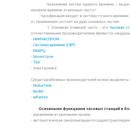
Назначение систем единого времени – выдача 
сигналов времени эталонных частот.
Часофикация входит в систему точного времени. С
от применения состоит из двух основных частей.
1. Основная (главная) часть - это
Часовая с
отечественными производителями являются следующ
-
НИИЧАСПРОМ
-
Системы времени (СВР)
-
КВАРЦ
-
Хронотрон
-
ТАУ
- Электроника
Среди зарубежных производителей можно выделить 
-
MobaTime
-
Bodet
-
Wharton
Основными функциями часовых станций в бо
- управление вторичными часами
- автоматическая синхронизация по радиотрансляцио