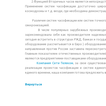
2.Функцией Вторичных часов является непосредств
Применение систем часофикации достаточно широк
космодромы и т.д. везде, где необходима демонстрац
Различия систем часофикации или систем точного в
синхронизацией.
В числе популярных зарубежных производит
зарекомендовала себя как производителя надежных
сегодня встретить в структурах РЖД, банках и госуд
оборудование рассчитывается в Евро ) оборудование
направленная против России заставила пересмотре
Главным показателем отечественных производителей 
являются предприятиями-поставщиками оборудовани
Компания Сети-Телеком
, за свое существов
реализации проектов часофикации и систем единог
единого времени, наша компания готова предложить в
Вернуться