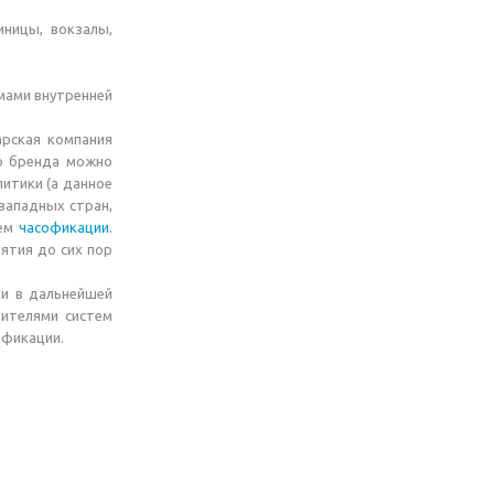
ницы, вокзалы,
мами внутренней
арская компания
го бренда можно
литики (а данное
западных стран,
тем
часофикации
.
ятия до сих пор
 и в дальнейшей
дителями систем
офикации.