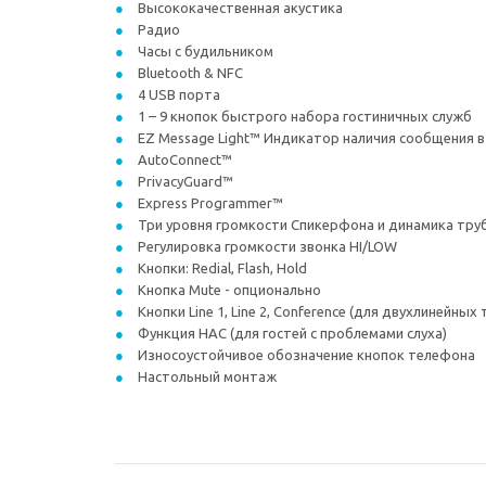
Высококачественная акустика
Радио
Часы с будильником
Bluetooth & NFC
4 USB порта
1 – 9 кнопок быстрого набора гостиничных служб
EZ Message Light™ Индикатор наличия сообщения в
AutoConnect™
PrivacyGuard™
Express Programmer™
Три уровня громкости Спикерфона и динамика тру
Регулировка громкости звонка HI/LOW
Кнопки: Redial, Flash, Hold
Кнопка Mute - опционально
Кнопки Line 1, Line 2, Conference (для двухлинейных
Функция HAC (для гостей с проблемами слуха)
Износоустойчивое обозначение кнопок телефона
Настольный монтаж