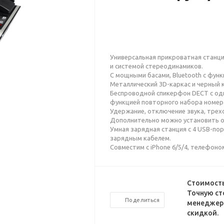
Универсальная прикроватная станци
и системой стереодинамиков.
С мощными басами, Bluetooth с фун
Металлический 3D-каркас и черный к
Беспроводной спикерфон DECT с одно
функцией повторного набора номер
Удержание, отключение звука, трех
Дополнительно можно установить от
Умная зарядная станция с 4 USB-п
зарядным кабелем.
Совместим с iPhone 6/5/4, телефоном
Стоимость
Точную ст
Поделиться
менеджеро
скидкой.