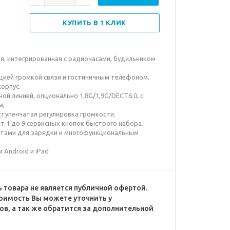
КУПИТЬ В 1 КЛИК
я, интегрированная с радиочасами, будильником
кцией громкой связи и гостиничным телефоном.
орпус.
й линией, опционально 1,8G/1,9G/DECT6.0, с
а,
ступенчатая регулировка громкости.
 1 до 9 сервисных кнопок быстрого набора.
ортами для зарядки и многофункциональным
 Android и iPad
 товара не является публичной офертой.
оимость Вы можете уточнить у
в, а так же обратится за дополнительной