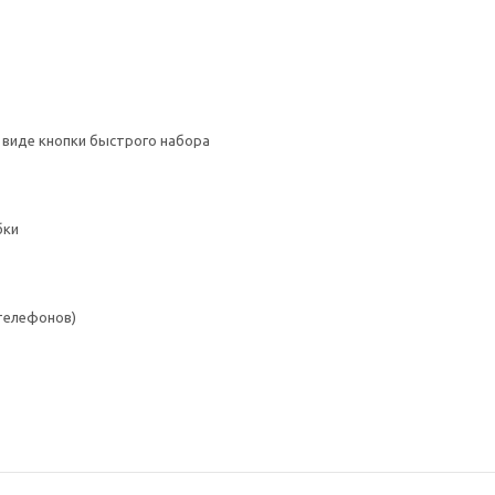
 виде кнопки быстрого набора
бки
 телефонов)