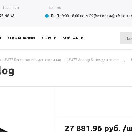
Гарантия
Бренды
975-98-43
Пн-Пт 9:00-18:00 по МСК (без обеда); сб-вс в
Г
О КОМПАНИИ
УСЛУГИ
КОНТАКТЫ
tel UM77 Series models для гостиниц
-
UM77 Analog Series для гостиниц
-
log
27 881.96 руб. /