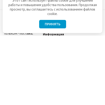
Этот сайт использует файлы cookie для улучшения
работы и повышения удобства пользования. Продолжая
просмотр, вы соглашаетесь с использованием файлов
cookie.
ПРИНЯТЬ
©2001-2026
СЕТИ
Компания
ТЕЛЕКОМ - поставка,
Информация
монтаж и обслуживание
Помощь
телекоммуникационного
оборудования.
Использование
информации с данного
сайта возможно только
с разрешения ООО
"СЕТИ ТЕЛЕКОМ".
Электронная
почта
info@seti-
telecom.ru
.
Политика
конфиденциальности
Договор публичной
оферты