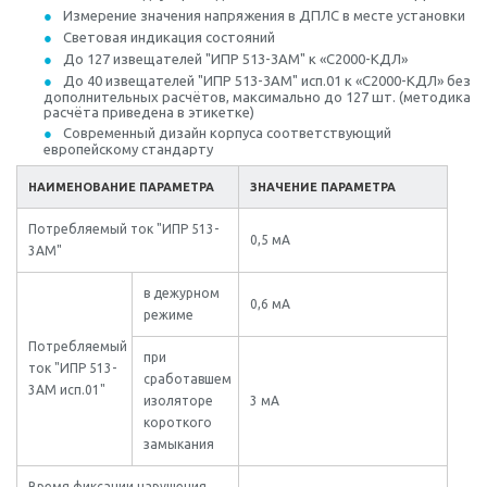
Измерение значения напряжения в ДПЛС в месте установки
Световая индикация состояний
До 127 извещателей "ИПР 513-3АМ" к «С2000-КДЛ»
До 40 извещателей "ИПР 513-3АМ" исп.01 к «С2000-КДЛ» без
дополнительных расчётов, максимально до 127 шт. (методика
расчёта приведена в этикетке)
Современный дизайн корпуса соответствующий
европейскому стандарту
НАИМЕНОВАНИЕ ПАРАМЕТРА
ЗНАЧЕНИЕ ПАРАМЕТРА
Потребляемый ток "ИПР 513-
0,5 мА
3АМ"
в дежурном
0,6 мА
режиме
Потребляемый
при
ток "ИПР 513-
сработавшем
3АМ исп.01"
изоляторе
3 мА
короткого
замыкания
Время фиксации нарушения