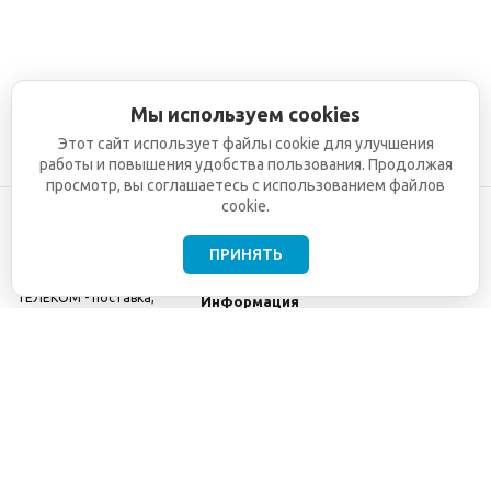
Мы используем cookies
Этот сайт использует файлы cookie для улучшения
работы и повышения удобства пользования. Продолжая
просмотр, вы соглашаетесь с использованием файлов
cookie.
ПРИНЯТЬ
©2001-2026
СЕТИ
Компания
ТЕЛЕКОМ - поставка,
Информация
монтаж и обслуживание
Помощь
телекоммуникационного
оборудования.
Использование
информации с данного
сайта возможно только
с разрешения ООО
"СЕТИ ТЕЛЕКОМ".
Электронная