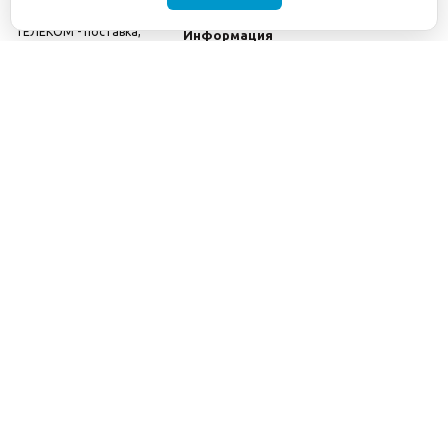
©2001-2026
СЕТИ
Компания
ТЕЛЕКОМ - поставка,
Информация
монтаж и обслуживание
Помощь
телекоммуникационного
оборудования.
Использование
информации с данного
сайта возможно только
с разрешения ООО
"СЕТИ ТЕЛЕКОМ".
Электронная
почта
info@seti-
telecom.ru
.
Политика
конфиденциальности
Договор публичной
оферты
8(800) 511-91-08
8(495) 975-98-43
info@seti-telecom.ru