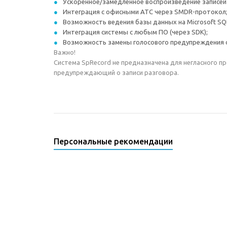
Ускоренное/замедленное воспроизведение записей 
Интеграция с офисными АТС через SMDR-протокол
Возможность ведения базы данных на Microsoft SQL
Интеграция системы с любым ПО (через SDK);
Возможность замены голосового предупреждения о 
Важно!
Система SpRecord не предназначена для негласного п
предупреждающий о записи разговора.
Персональные рекомендации