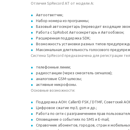
Отличия SpRecord АТ от модели А:
Автоответчик;
Набор номера из программы;
Базовый автосекретарь (переводит входящие звонк
Работа с SpRobot Автосекретарь и Автообзвон;
Расширенная поддержка SDK;
Возможность установки разных типов предупрежде
Максимальная длительность голосового предупреж
Система SpRecord предназначена для регистрации тел
телефонные линии;
радиостанции (через смеситель сигналов);
аналоговые GSM-шлюзы;
активные микрофоны.
Основные возможности:
Поддержка АОН: СallerID FSK / DTMF, Советский АО
Цифровое сжатие mp3, gsm и др.;
Работа по сети с разграничением прав пользовател
Оповещение о событиях по SMS и E-mail;
Справочник абонентов, городов, стран и мобильны