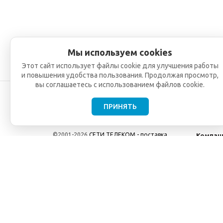
Мы используем cookies
Этот сайт использует файлы cookie для улучшения работы
и повышения удобства пользования. Продолжая просмотр,
вы соглашаетесь с использованием файлов cookie.
ПРИНЯТЬ
©2001-2026
СЕТИ ТЕЛЕКОМ - поставка,
Компан
монтаж и обслуживание
О компа
телекоммуникационного оборудования.
Новости
Использование информации с данного сайта
возможно только с разрешения ООО "СЕТИ
ТЕЛЕКОМ".
Электронная почта
info@seti-telecom.ru
.
Политика конфиденциальности
Договор публичной оферты