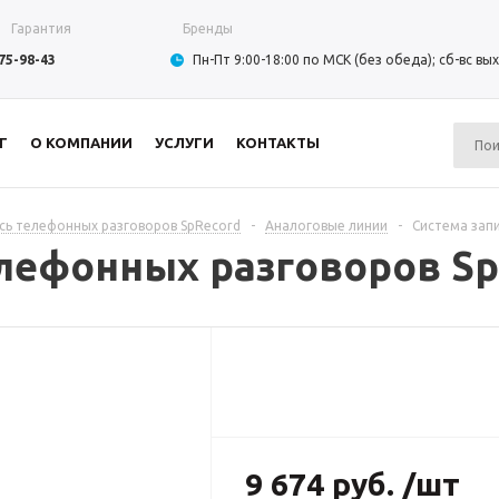
Гарантия
Бренды
975-98-43
Пн-Пт 9:00-18:00 по МСК (без обеда); сб-вс в
Г
О КОМПАНИИ
УСЛУГИ
КОНТАКТЫ
сь телефонных разговоров SpRecord
-
Аналоговые линии
-
Система зап
елефонных разговоров Sp
9 674 руб. /шт