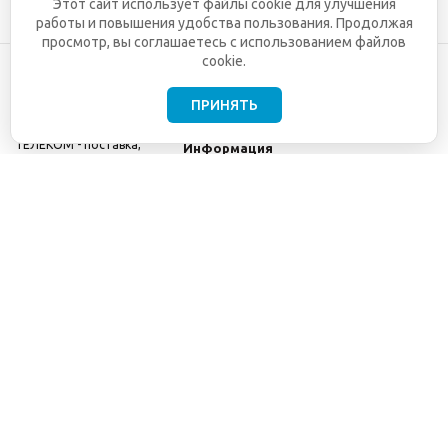
Этот сайт использует файлы cookie для улучшения
работы и повышения удобства пользования. Продолжая
просмотр, вы соглашаетесь с использованием файлов
cookie.
ПРИНЯТЬ
©2001-2026
СЕТИ
Компания
ТЕЛЕКОМ - поставка,
Информация
монтаж и обслуживание
Помощь
телекоммуникационного
оборудования.
Использование
информации с данного
сайта возможно только
с разрешения ООО
"СЕТИ ТЕЛЕКОМ".
Электронная
почта
info@seti-
telecom.ru
.
Политика
конфиденциальности
Договор публичной
оферты