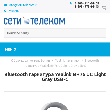
8(800) 511-91-08
info@seti-telecom.ru
8(495) 975-98-43
Москва
МЕНЮ
Оборудование телефонии
-
Yealink наушники
-
Bluetooth
гарнитура Yealink BH76 UC Light Gray USB-C
Bluetooth гарнитура Yealink BH76 UC Light
Gray USB-C