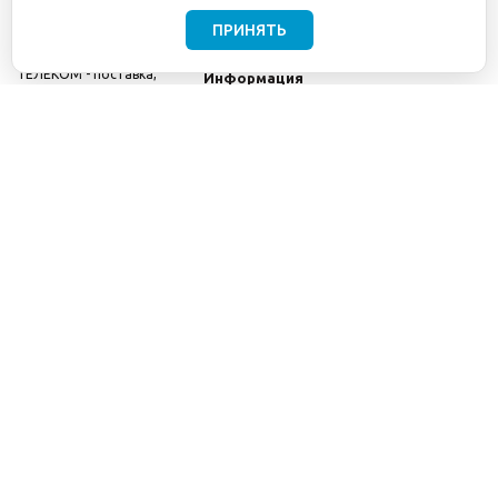
ПРИНЯТЬ
©2001-2026
СЕТИ
Компания
ТЕЛЕКОМ - поставка,
Информация
монтаж и обслуживание
Помощь
телекоммуникационного
оборудования.
Использование
информации с данного
сайта возможно только
с разрешения ООО
"СЕТИ ТЕЛЕКОМ".
Электронная
почта
info@seti-
telecom.ru
.
Политика
конфиденциальности
Договор публичной
оферты
8(800) 511-91-08
8(495) 975-98-43