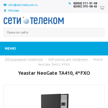
8(800) 511-91-08
info@seti-telecom.ru
8(495) 975-98-43
Москва
МЕНЮ
Оборудование телефонии
-
VoIP-шлюзы для телефонии
-
Yeastar
NeoGate TA410, 4*FXO
Yeastar NeoGate TA410, 4*FXO