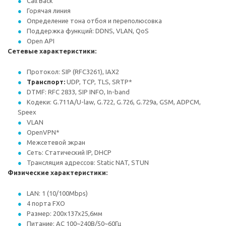
Call Back
Горячая линия
Определение тона отбоя и переполюсовка
Поддержка функций: DDNS, VLAN, QoS
Open API
Сетевые характеристики:
Протокол: SIP (RFC3261), IAX2
Транспорт:
UDP, TCP, TLS, SRTP*
DTMF: RFC 2833, SIP INFO, In-band
Кодеки: G.711A/U-law, G.722, G.726, G.729a, GSM, ADPCM,
Speex
VLAN
OpenVPN*
Межсетевой экран
Сеть: Статический IP, DHCP
Трансляция адресcов: Static NAT, STUN
Физические характеристики:
LAN: 1 (10/100Mbps)
4 порта FXO
Размер: 200х137x25,6мм
Питание: AC 100~240В/50~60Гц