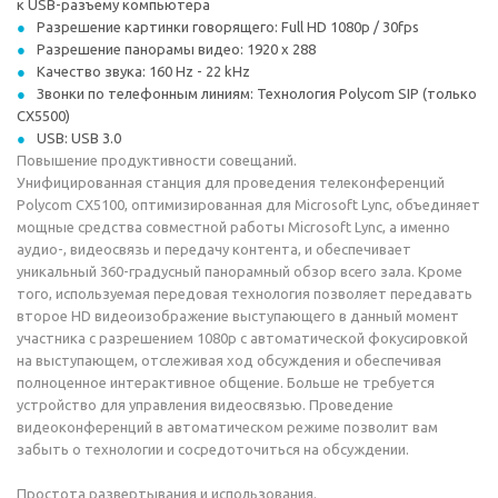
к USB-разъему компьютера
Разрешение картинки говорящего: Full HD 1080p / 30fps
Разрешение панорамы видео: 1920 x 288
Качество звука: 160 Hz - 22 kHz
Звонки по телефонным линиям: Технология Polycom SIP (только
CX5500)
USB: USB 3.0
Повышение продуктивности совещаний.
Унифицированная станция для проведения телеконференций
Polycom CX5100, оптимизированная для Microsoft Lync, объединяет
мощные средства совместной работы Microsoft Lync, а именно
аудио-, видеосвязь и передачу контента, и обеспечивает
уникальный 360-градусный панорамный обзор всего зала. Кроме
того, используемая передовая технология позволяет передавать
второе HD видеоизображение выступающего в данный момент
участника с разрешением 1080p с автоматической фокусировкой
на выступающем, отслеживая ход обсуждения и обеспечивая
полноценное интерактивное общение. Больше не требуется
устройство для управления видеосвязью. Проведение
видеоконференций в автоматическом режиме позволит вам
забыть о технологии и сосредоточиться на обсуждении.
Простота развертывания и использования.