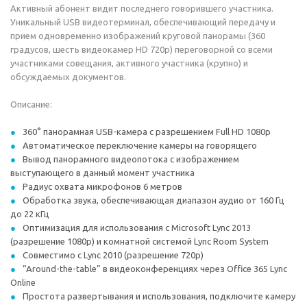
Активный абонент видит последнего говорившего участника.
Уникальный USB видеотерминал, обеспечивающий передачу и
прием одновременно изображений круговой панорамы (360
градусов, шесть видеокамер HD 720p) переговорной со всеми
участниками совещания, активного участника (крупно) и
обсуждаемых документов.
Описание:
360° панорамная USB-камера с разрешением Full HD 1080p
Автоматическое переключение камеры на говорящего
Вывод панорамного видеопотока с изображением
выступающего в данный момент участника
Радиус охвата микрофонов 6 метров
Обработка звука, обеспечивающая диапазон аудио от 160 Гц
до 22 кГц
Оптимизация для использования с Microsoft Lync 2013
(разрешение 1080p) и комнатной системой Lync Room System
Совместимо с Lync 2010 (разрешение 720p)
“Аround-the-table” в видеоконференциях через Office 365 Lync
Online
Простота развертывания и использования, подключите камеру