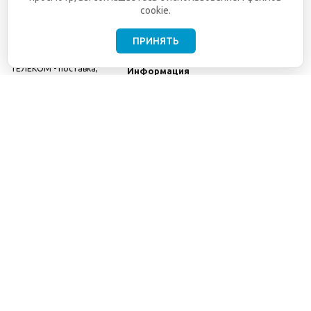
cookie.
ПРИНЯТЬ
©2001-2026
СЕТИ
Компания
ТЕЛЕКОМ - поставка,
Информация
монтаж и обслуживание
Помощь
телекоммуникационного
оборудования.
Использование
информации с данного
сайта возможно только
с разрешения ООО
"СЕТИ ТЕЛЕКОМ".
Электронная
почта
info@seti-
telecom.ru
.
Политика
конфиденциальности
Договор публичной
оферты
8(800) 511-91-08