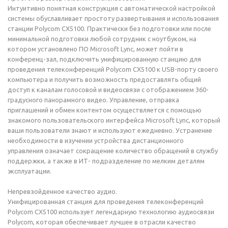
Интуитивно понятная конструкция с автоматической настройкой
системы обуславливает простоту развертывания и использования
станции Polycom CX5100. Практически без подготовки или после
минимальной подготовки любой сотрудник с ноутбуком, на
котором установлено ПО Microsoft Lync, может пойти в
конференц-зал, подключить унифицированную станцию для
проведения телеконференций Polycom CX5100 к USB-порту своего
компьютера и получить возможность предоставлять общий
доступ к каналам голосовой и видеосвязи с отображением 360-
градусного панорамного видео. Управление, отправка
приглашений и обмен контентом осуществляется с помощью
знакомого пользовательского интерфейса Microsoft Lync, который
ваши пользователи знают и используют ежедневно. Устранение
необходимости в изучении устройства дистанционного
управления означает сокращение количество обращений в службу
поддержки, а также в ИТ- подразделение по мелким деталям
эксплуатации.
Непревзойденное качество аудио.
Унифицированная станция для проведения телеконференций
Polycom CX5100 использует легендарную технологию аудиосвязи
Polycom, которая обеспечивает лучшее в отрасли качество