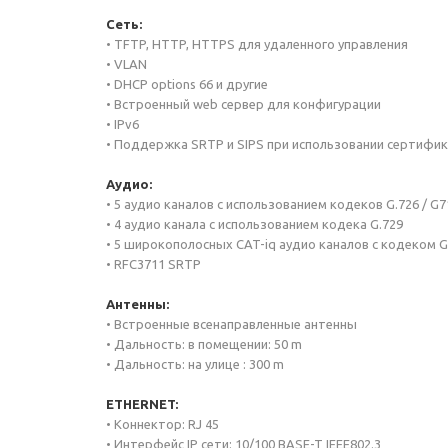
Сеть:
• TFTP, HTTP, HTTPS для удаленного управления
• VLAN
• DHCP options 66 и другие
• Встроенный web сервер для конфигурации
• IPv6
• Поддержка SRTP и SIPS при использовании сертифи
Аудио:
• 5 аудио каналов с использованием кодеков G.726 / G7
• 4 аудио канала с использованием кодека G.729
• 5 широкополосных CAT-iq аудио каналов с кодеком G
• RFC3711 SRTP
Антенны:
• Встроенные всенаправленные антенны
• Дальность: в помещении: 50 m
• Дальность: на улице : 300 m
ETHERNET:
• Коннектор: RJ 45
• Интерфейс IP сети: 10/100 BASE-T IEEE802.3