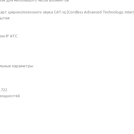
вязи для небольшого числа абонентов
т широкополосного звука CAT-iq (Cordless Advanced Technology: interne
рытия
ом IP АТС
ельные параметры
.722
 мощностей