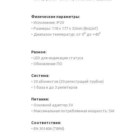
Физические параметры:
• Исполнение: IP20
• Размеры: 118 x 177 x 32mm (ВxШxГ)
• Диапазон температур: от 0° до +40°
Разное:
• LED для индикации статуса
• Обновление ПО
Система:
• 20 абонентов (20 регистраций трубок)
• 1 база и до 3 репитеров
Питание:
• Основной адаптер 5V
• Максимальная потребляемая мощность: 5W
Соответствия:
• EN 301406 (TBR6)