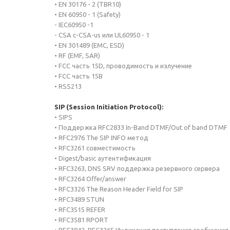
• EN 30176 - 2 (TBR10)
• EN 60950 - 1 (Safety)
- IEC60950 -1
- CSA c-CSA-us или UL60950 - 1
• EN 301489 (EMC, ESD)
• RF (EMF, SAR)
• FCC часть 15D, проводимость и излучение
• FCC часть 15B
• RSS213
SIP (Session Initiation Protocol):
• SIPS
• Поддержка RFC2833 In-Band DTMF/Out of band DTMF
• RFC2976 The SIP INFO метод
• RFC3261 совместимость
• Digest/basic аутентификация
• RFC3263, DNS SRV поддержка резервного сервера
• RFC3264 Offer/answer
• RFC3326 The Reason Header Field for SIP
• RFC3489 STUN
• RFC3515 REFER
• RFC3581 RPORT