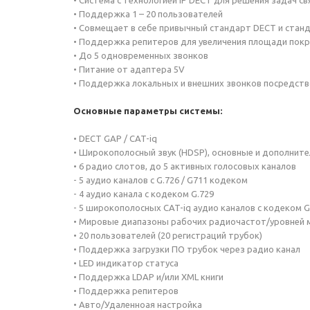
• Система с технологией IP DECT для решения задач с
• Поддержка 1 – 20 пользователей
• Совмещает в себе привычный стандарт DECT и стандар
• Поддержка репитеров для увеличения площади пок
• До 5 одновременных звонков
• Питание от адаптера 5V
• Поддержка локальных и внешних звонков посредств
Основные параметры системы:
• DECT GAP / CAT-iq
• Широкополосный звук (HDSP), основные и дополнит
• 6 радио слотов, до 5 активных голосовых каналов
- 5 аудио каналов с G.726 / G711 кодеком
- 4 аудио канала с кодеком G.729
- 5 широкополосных CAT-iq аудио каналов с кодеком G
• Мировые диапазоны рабочих радиочастот/уровней
• 20 пользователей (20 регистраций трубок)
• Поддержка загрузки ПО трубок через радио канал
• LED индикатор статуса
• Поддержка LDAP и/или XML книги
• Поддержка репитеров
• Авто/Удаленноая настройка