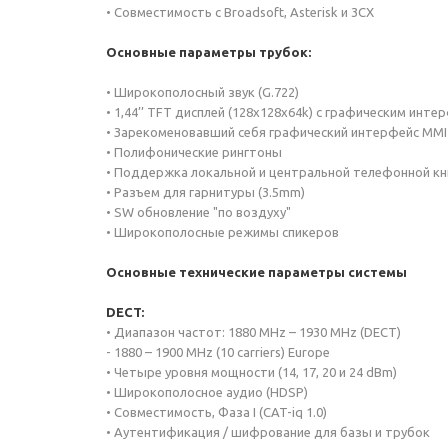
• Совместимость с Broadsoft, Asterisk и 3CX
Основные параметры трубок:
• Широкополосный звук (G.722)
• 1,44’’ TFT дисплей (128x128x64k) с графическим инт
• Зарекоменовавший себя графический интерфейс MMI
• Полифонические рингтоны
• Поддержка локальной и центральной телефонной кн
• Разъем для гарнитуры (3.5mm)
• SW обновление "по воздуху"
• Широкополосные режимы спикеров
Основные технические параметры системы
DECT:
• Диапазон частот: 1880 MHz – 1930 MHz (DECT)
- 1880 – 1900 MHz (10 carriers) Europe
• Четыре уровня мощности (14, 17, 20 и 24 dBm)
• Широкополосное аудио (HDSP)
• Совместимость, Фаза I (CAT-iq 1.0)
• Аутентификация / шифрование для базы и трубок