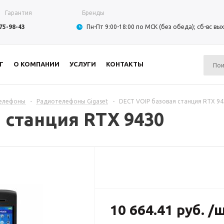
Гарантия
Бренды
975-98-43
Пн-Пт 9:00-18:00 по МСК (без обеда); сб-вс в
Г
О КОМПАНИИ
УСЛУГИ
КОНТАКТЫ
телефоны
-
Радиотелефоны Gigaset
-
DECT VOIP базовая станция RTX 94
 станция RTX 9430
10 664.41 руб. /