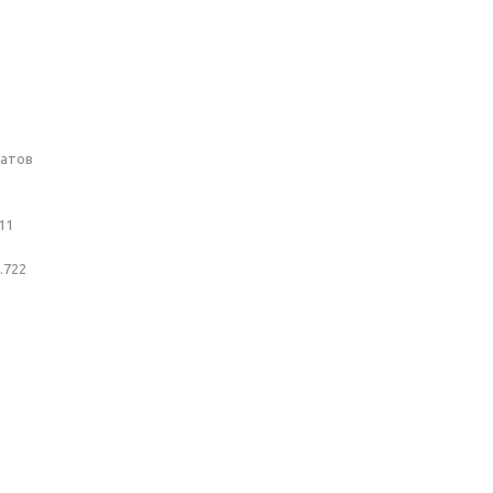
катов
11
.722