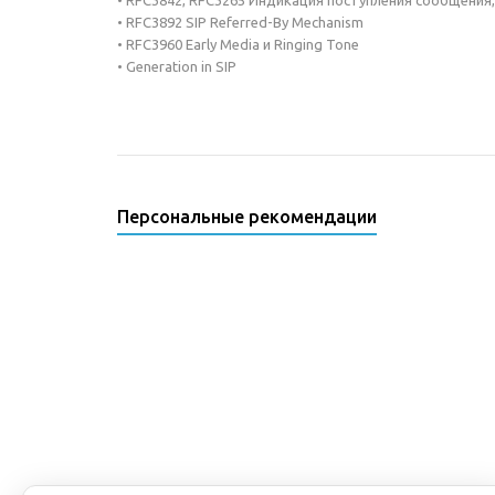
• RFC3842, RFC3265 Индикация поступления сообщения,
• RFC3892 SIP Referred-By Mechanism
• RFC3960 Early Media и Ringing Tone
• Generation in SIP
Персональные рекомендации