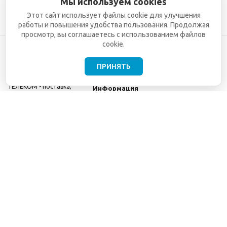
Мы используем cookies
Этот сайт использует файлы cookie для улучшения
работы и повышения удобства пользования. Продолжая
просмотр, вы соглашаетесь с использованием файлов
cookie.
ПРИНЯТЬ
©2001-2026
СЕТИ
Компания
ТЕЛЕКОМ - поставка,
Информация
монтаж и обслуживание
Помощь
телекоммуникационного
оборудования.
Использование
информации с данного
сайта возможно только
с разрешения ООО
"СЕТИ ТЕЛЕКОМ".
Электронная
почта
info@seti-
telecom.ru
.
Политика
конфиденциальности
Договор публичной
оферты