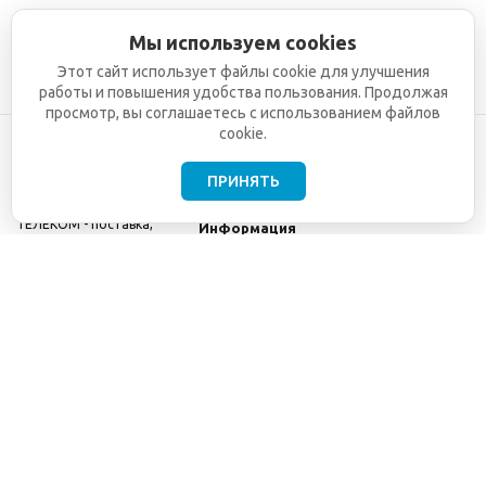
Мы используем cookies
Этот сайт использует файлы cookie для улучшения
работы и повышения удобства пользования. Продолжая
просмотр, вы соглашаетесь с использованием файлов
cookie.
ПРИНЯТЬ
©2001-2026
СЕТИ
Компания
ТЕЛЕКОМ - поставка,
Информация
монтаж и обслуживание
Помощь
телекоммуникационного
оборудования.
Использование
информации с данного
сайта возможно только
с разрешения ООО
"СЕТИ ТЕЛЕКОМ".
Электронная
почта
info@seti-
telecom.ru
.
Политика
конфиденциальности