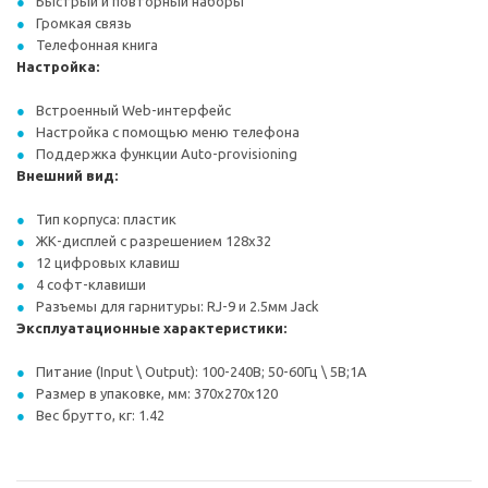
Быстрый и повторный наборы
Громкая связь
Телефонная книга
Настройка:
Встроенный Web-интерфейс
Настройка с помощью меню телефона
Поддержка функции Auto-provisioning
Внешний вид:
Тип корпуса: пластик
ЖК-дисплей с разрешением 128x32
12 цифровых клавиш
4 софт-клавиши
Разъемы для гарнитуры: RJ-9 и 2.5мм Jack
Эксплуатационные характеристики:
Питание (Input \ Output): 100-240В; 50-60Гц \ 5В;1А
Размер в упаковке, мм: 370x270x120
Вес брутто, кг: 1.42