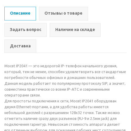
Описание
Отзывы о товаре
Задать вопрос
Наличие на складе
Доставка
Mocet IP2041 — это недорогой IP-телефон начального уровня,
который, тем не менее, способен удовлетворить все стандартные
потребности обычных офисных и домашних пользователей.
Данная модель работает по популярному протоколу SIP, а значит,
совместима практически со всеми IP-АТС и современными
операторами связи.
Для простоты подключения к сети, Mocet IP2041 оборудован
двумя Ethernet-портами, а для удобства работы имеется
небольшой дисплей с разрешением 128x32 точки. Также можно
отметить наличие сразу двух разъемов (RJ-9 и 2.5мм jack) для
подключения гарнитур. Невысокая стоимость аппарата делает
его отличным выбором для оснащения рабочих мест сотрудников