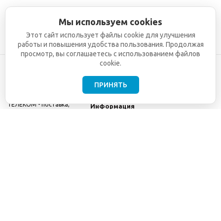
Мы используем cookies
Этот сайт использует файлы cookie для улучшения
работы и повышения удобства пользования. Продолжая
просмотр, вы соглашаетесь с использованием файлов
cookie.
ПРИНЯТЬ
©2001-2026
СЕТИ
Компания
ТЕЛЕКОМ - поставка,
Информация
монтаж и обслуживание
Помощь
телекоммуникационного
оборудования.
Использование
информации с данного
сайта возможно только
с разрешения ООО
"СЕТИ ТЕЛЕКОМ".
Электронная
почта
info@seti-
telecom.ru
.
Политика
конфиденциальности