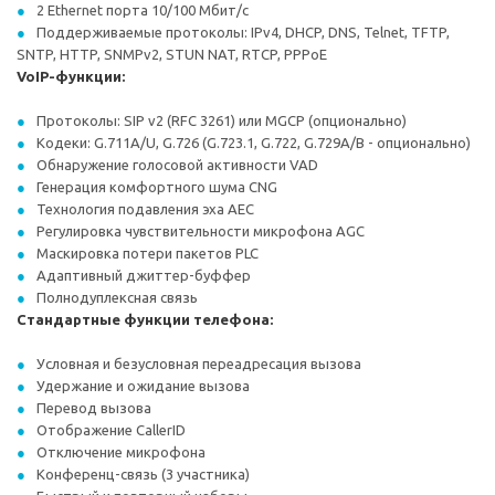
2 Ethernet порта 10/100 Мбит/с
Поддерживаемые протоколы: IPv4, DHCP, DNS, Telnet, TFTP,
SNTP, HTTP, SNMPv2, STUN NAT, RTCP, PPPoE
VoIP-функции:
Протоколы: SIP v2 (RFC 3261) или MGCP (опционально)
Кодеки: G.711A/U, G.726 (G.723.1, G.722, G.729A/B - опционально)
Обнаружение голосовой активности VAD
Генерация комфортного шума CNG
Технология подавления эха AEC
Регулировка чувствительности микрофона AGC
Маскировка потери пакетов PLC
Адаптивный джиттер-буффер
Полнодуплексная связь
Стандартные функции телефона:
Условная и безусловная переадресация вызова
Удержание и ожидание вызова
Перевод вызова
Отображение CallerID
Отключение микрофона
Конференц-связь (3 участника)