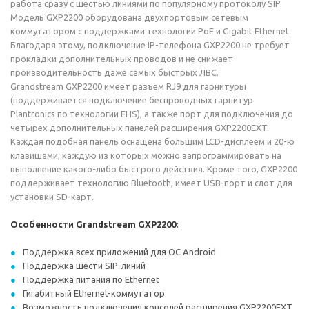
работа сразу с шестью линиями по популярному протоколу SIP.
Модель GXP2200 оборудована двухпортовым сетевым
коммутатором с поддержками технологии PoE и Gigabit Ethernet.
Благодаря этому, подключение IP-телефона GXP2200 не требует
прокладки дополнительных проводов и не снижает
производительность даже самых быстрых ЛВС.
Grandstream GXP2200 имеет разъем RJ9 для гарнитуры
(поддерживается подключение беспроводных гарнитур
Plantronics по технологии EHS), а также порт для подключения до
четырех дополнительных панелей расширения GXP2200EXT.
Каждая подобная панель оснащена большим LCD-дисплеем и 20-ю
клавишами, каждую из которых можно запрограммировать на
выполнение какого-либо быстрого действия. Кроме того, GXP2200
поддерживает технологию Bluetooth, имеет USB-порт и слот для
установки SD-карт.
Особенности Grandstream GXP2200:
Поддержка всех приложений для ОС Android
Поддержка шести SIP-линий
Поддержка питания по Ethernet
Гигабитный Ethernet-коммутатор
Возможность подключения консолей расширения GXP2200EXT