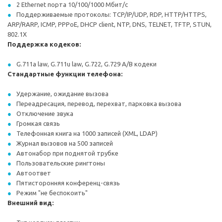
2 Ethernet порта 10/100/1000 Мбит/с
Поддерживаемые протоколы: TCP/IP/UDP, RDP, HTTP/HTTPS,
ARP/RARP, ICMP, PPPoE, DHCP client, NTP, DNS, TELNET, TFTP, STUN,
802.1X
Поддержка кодеков:
G.711a law, G.711u law, G.722, G.729 A/B кодеки
Стандартные функции телефона:
Удержание, ожидание вызова
Переадресация, перевод, перехват, парковка вызова
Отключение звука
Громкая связь
Телефонная книга на 1000 записей (XML, LDAP)
Журнал вызовов на 500 записей
Автонабор при поднятой трубке
Пользовательские рингтоны
Автоответ
Пятисторонняя конференц-связь
Режим "не беспокоить"
Внешний вид: