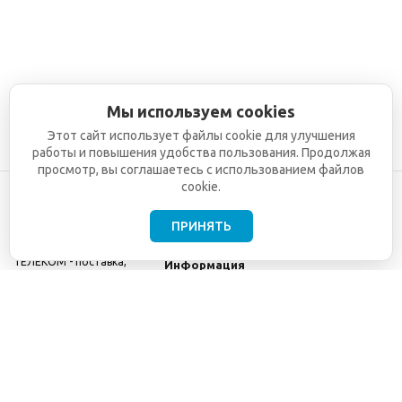
Мы используем cookies
Этот сайт использует файлы cookie для улучшения
работы и повышения удобства пользования. Продолжая
просмотр, вы соглашаетесь с использованием файлов
cookie.
ПРИНЯТЬ
©2001-2026
СЕТИ
Компания
ТЕЛЕКОМ - поставка,
Информация
монтаж и обслуживание
Помощь
телекоммуникационного
оборудования.
Использование
информации с данного
сайта возможно только
с разрешения ООО
"СЕТИ ТЕЛЕКОМ".