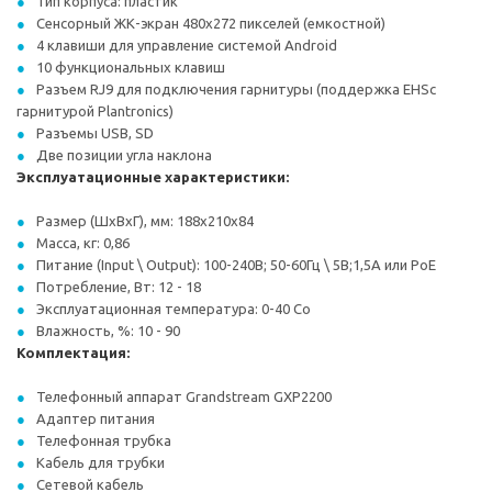
Тип корпуса: пластик
Сенсорный ЖК-экран 480x272 пикселей (емкостной)
4 клавиши для управление системой Android
10 функциональных клавиш
Разъем RJ9 для подключения гарнитуры (поддержка EHSс
гарнитурой Plantronics)
Разъемы USB, SD
Две позиции угла наклона
Эксплуатационные характеристики:
Размер (ШxВxГ), мм: 188x210x84
Масса, кг: 0,86
Питание (Input \ Output): 100-240В; 50-60Гц \ 5В;1,5А или PoE
Потребление, Вт: 12 - 18
Эксплуатационная температура: 0-40 Co
Влажность, %: 10 - 90
Комплектация:
Телефонный аппарат Grandstream GXP2200
Адаптер питания
Телефонная трубка
Кабель для трубки
Сетевой кабель