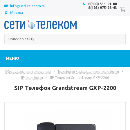
8(800) 511-91-08
info@seti-telecom.ru
8(495) 975-98-43
Москва
МЕНЮ
Оборудование телефонии
-
Телефоны / защищенные телефоны
-
IP-телефоны
-
SIP Телефон Grandstream GXP-2200
SIP Телефон Grandstream GXP-2200