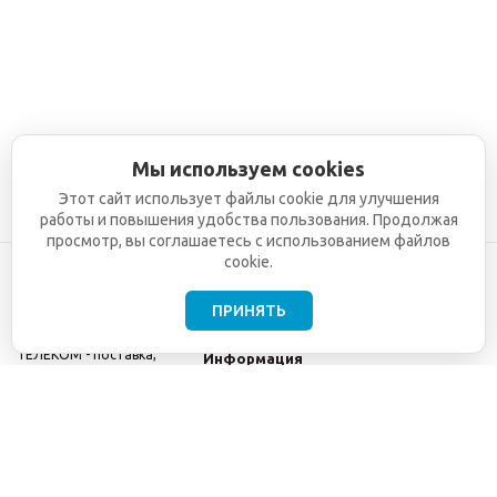
Мы используем cookies
Этот сайт использует файлы cookie для улучшения
работы и повышения удобства пользования. Продолжая
просмотр, вы соглашаетесь с использованием файлов
cookie.
ПРИНЯТЬ
©2001-2026
СЕТИ
Компания
ТЕЛЕКОМ - поставка,
Информация
монтаж и обслуживание
Помощь
телекоммуникационного
оборудования.
Использование
информации с данного
сайта возможно только
с разрешения ООО