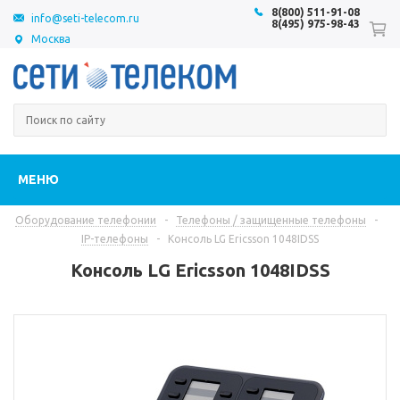
8(800) 511-91-08
info@seti-telecom.ru
8(495) 975-98-43
Москва
МЕНЮ
Оборудование телефонии
-
Телефоны / защищенные телефоны
-
IP-телефоны
-
Консоль LG Ericsson 1048IDSS
Консоль LG Ericsson 1048IDSS