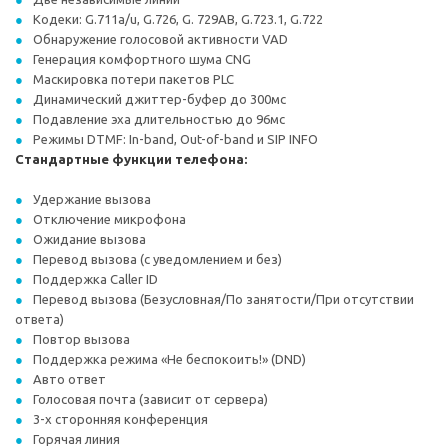
Кодеки: G.711a/u, G.726, G. 729AB, G.723.1, G.722
Обнаружение голосовой активности VAD
Генерация комфортного шума CNG
Маскировка потери пакетов PLC
Динамический джиттер-буфер до 300мс
Подавление эха длительностью до 96мс
Режимы DTMF: In-band, Out-of-band и SIP INFO
Стандартные функции телефона:
Удержание вызова
Отключение микрофона
Ожидание вызова
Перевод вызова (с уведомлением и без)
Поддержка Caller ID
Перевод вызова (Безусловная/По занятости/При отсутствии
ответа)
Повтор вызова
Поддержка режима «Не беспокоить!» (DND)
Авто ответ
Голосовая почта (зависит от сервера)
3-х сторонняя конференция
Горячая линия