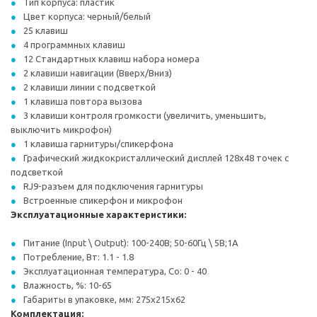
Тип корпуса: пластик
Цвет корпуса: черный/белый
25 клавиш
4 программных клавиш
12 Стандартных клавиш набора номера
2 клавиши навигации (Вверх/Вниз)
2 клавиши линии с подсветкой
1 клавиша повтора вызова
3 клавиши контроля громкости (увеличить, уменьшить,
выключить микрофон)
1 клавиша гарнитуры/спикерфона
Графический жидкокристаллический дисплей 128x48 точек с
подсветкой
RJ9-разъем для подключения гарнитуры
Встроенные спикерфон и микрофон
Эксплуатационные характеристики:
Питание (Input \ Output): 100-240В; 50-60Гц \ 5В;1А
Потребление, Вт: 1.1 - 1.8
Эксплуатационная температура, Co: 0 - 40
Влажность, %: 10-65
Габариты в упаковке, мм: 275x215x62
Комплектация: