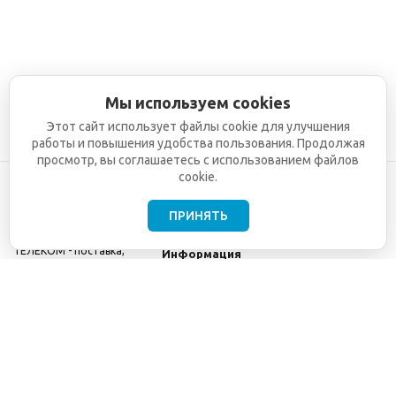
Мы используем cookies
Этот сайт использует файлы cookie для улучшения
работы и повышения удобства пользования. Продолжая
просмотр, вы соглашаетесь с использованием файлов
cookie.
ПРИНЯТЬ
©2001-2026
СЕТИ
Компания
ТЕЛЕКОМ - поставка,
Информация
монтаж и обслуживание
Помощь
телекоммуникационного
оборудования.
Использование
информации с данного
сайта возможно только
с разрешения ООО
"СЕТИ ТЕЛЕКОМ".
Электронная