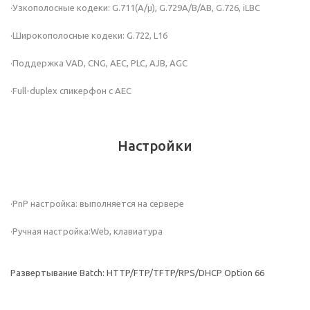
·Узкополосные кодеки: G.711(A/μ), G.729A/B/AB, G.726, iLBC
·Широкополосные кодеки: G.722, L16
·Поддержка VAD, CNG, AEC, PLC, AJB, AGC
·Full-duplex спикерфон с AEC
Настройки
·PnP настройка: выполняется на сервере
·Ручная настройка:Web, клавиатура
Развертывание Batch: HTTP/FTP/TFTP/RPS/DHCP Option 66