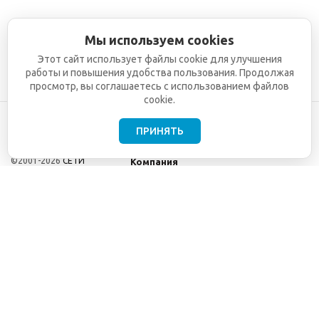
Мы используем cookies
Этот сайт использует файлы cookie для улучшения
работы и повышения удобства пользования. Продолжая
просмотр, вы соглашаетесь с использованием файлов
cookie.
ПРИНЯТЬ
©2001-2026
СЕТИ
Компания
ТЕЛЕКОМ - поставка,
Информация
монтаж и обслуживание
Помощь
телекоммуникационного
оборудования.
Использование
информации с данного
сайта возможно только
с разрешения ООО
"СЕТИ ТЕЛЕКОМ".
Электронная
почта
info@seti-
telecom.ru
.