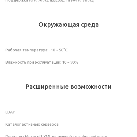
·Поддержка APA, APA2, IEEE802.11i (WPA, WPA2)
Окружающая среда
·Рабочая температура: -10 ~ 50°C
·Влажность при эксплуатации: 10 ~ 90%
Расширенные возможности
·LDAP
·Каталог активных серверов
·Передача Microsoft XML удаленной телефонной книги