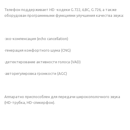
Телефон поддерживает HD -кодеки G.722, iLBC, G.726, а также
оборудован программными функциями улучшения качества звука:
·эхо-компенсация (echo cancellation)
·генерация комфортного шума (CNG)
·детектирование активности голоса (VAD)
·авторегулировка громкости (AGC)
Аппаратно приспособлен для передачи широкополочного звука
(HD-трубка, HD-спикерфон).