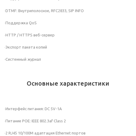
·DTMF: Внутриполосное, RFC2833, SIP INFO
·Поддержка QoS
·HTTP / HTTPS веб-сервер
·Экспорт пакета копий
·Системный журнал
Основные характеристики
·Интерфейс питания: DC 5V-1A
·Питание POE: IEEE 802.3af Class 2
·2 RJ45 10/100M адаптация Ethernet портов