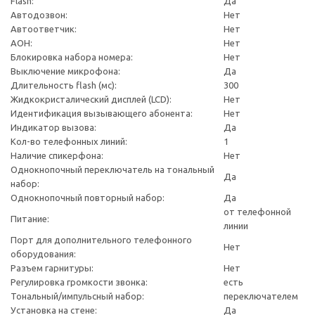
Flash:
Да
Автодозвон:
Нет
Автоответчик:
Нет
АОН:
Нет
Блокировка набора номера:
Нет
Выключение микрофона:
Да
Длительность flash (мс):
300
Жидкокристалический дисплей (LCD):
Нет
Идентификация вызывающего абонента:
Нет
Индикатор вызова:
Да
Кол-во телефонных линий:
1
Наличие спикерфона:
Нет
Однокнопочный переключатель на тональный
Да
набор:
Однокнопочный повторный набор:
Да
от телефонной
Питание:
линии
Порт для дополнительного телефонного
Нет
оборудования:
Разъем гарнитуры:
Нет
Регулировка громкости звонка:
есть
Тональный/импульсный набор:
переключателем
Установка на стене:
Да