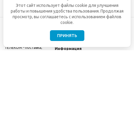
Этот сайт использует файлы cookie для улучшения
работы и повышения удобства пользования. Продолжая
просмотр, вы соглашаетесь с использованием файлов
cookie.
ПРИНЯТЬ
©2001-2026
СЕТИ
Компания
ТЕЛЕКОМ - поставка,
Информация
монтаж и обслуживание
Помощь
телекоммуникационного
оборудования.
Использование
информации с данного
сайта возможно только
с разрешения ООО
"СЕТИ ТЕЛЕКОМ".
Электронная
почта
info@seti-
telecom.ru
.
Политика
конфиденциальности
Договор публичной
оферты