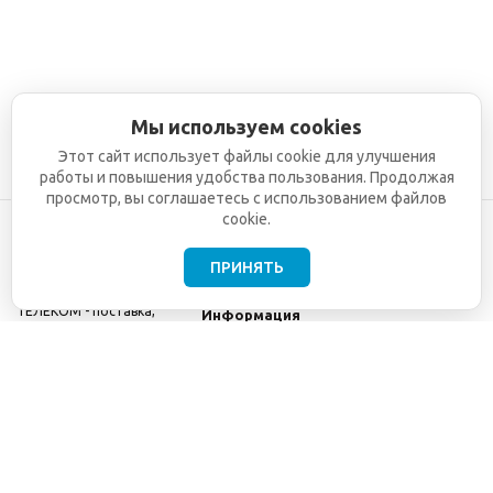
Мы используем cookies
Этот сайт использует файлы cookie для улучшения
работы и повышения удобства пользования. Продолжая
просмотр, вы соглашаетесь с использованием файлов
cookie.
ПРИНЯТЬ
©2001-2026
СЕТИ
Компания
ТЕЛЕКОМ - поставка,
Информация
монтаж и обслуживание
Помощь
телекоммуникационного
оборудования.
Использование
информации с данного
сайта возможно только
с разрешения ООО
"СЕТИ ТЕЛЕКОМ".
Электронная