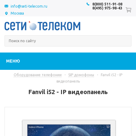
8(800) 511-91-08
info@seti-telecom.ru
8(495) 975-98-43
Москва
МЕНЮ
Оборудование телефонии
-
SIP домофоны
-
Fanvil i52 - IP
видеопанель
Fanvil i52 - IP видеопанель