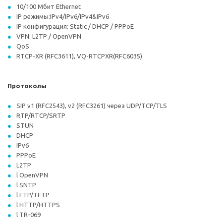
10/100 Мбит Ethernet
IP режимы:IPv4/IPv6/IPv4&IPv6
IP конфигурация: Static / DHCP / PPPoE
VPN: L2TP / OpenVPN
QoS
RTCP-XR (RFC3611), VQ-RTCPXR(RFC6035)
Протоколы
SIP v1 (RFC2543), v2 (RFC3261) через UDP/TCP/TLS
RTP/RTCP/SRTP
STUN
DHCP
IPv6
PPPoE
L2TP
l OpenVPN
l SNTP
l FTP/TFTP
l HTTP/HTTPS
l TR-069