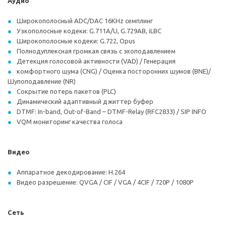
Аудио
Широкополосный ADC/DAC 16KHz семплинг
Узкополосные кодеки: G.711A/U, G.729AB, iLBC
Широкополосные кодеки: G.722, Opus
Полнодуплексная громкая связь с эхоподавлением
Детекция голосовой активности (VAD) / Генерация
комфортного шума (CNG) / Оценка посторонних шумов (BNE)/
Шупоподавление (NR)
Сокрытие потерь пакетов (PLC)
Динамический адаптивный джиттер буфер
DTMF: In-band, Out-of-Band – DTMF-Relay (RFC2833) / SIP INFO
VQM мониторинг качества голоса
Видео
Аппаратное декодирование: H.264
Видео разрешение: QVGA / CIF / VGA / 4CIF / 720P / 1080P
Сеть