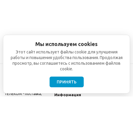
Мы используем cookies
Этот сайт использует файлы cookie для улучшения
работы и повышения удобства пользования. Продолжая
просмотр, вы соглашаетесь с использованием файлов
cookie.
ПРИНЯТЬ
©2001-2026
СЕТИ
Компания
ТЕЛЕКОМ - поставка,
Информация
монтаж и обслуживание
Помощь
телекоммуникационного
оборудования.
Использование
информации с данного
сайта возможно только
с разрешения ООО