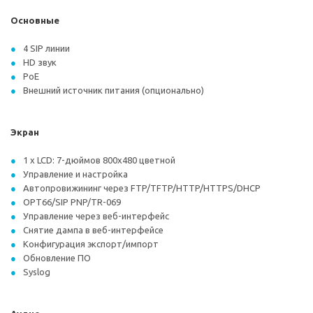
Основные
4 SIP линии
HD звук
PoE
Внешний источник питания (опционально)
Экран
1 x LCD: 7-дюймов 800x480 цветной
Управление и настройка
Автопровижининг через FTP/TFTP/HTTP/HTTPS/DHCP
OPT66/SIP PNP/TR-069
Управление через веб-интерфейс
Снятие дампа в веб-интерфейсе
Конфигурация экспорт/импорт
Обновление ПО
Syslog