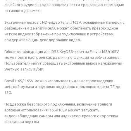
линейного аудиовыхода позволяет вести трансляцию с помощью
активного динамика.
Экстренный вызов с HD-видео Fanvil i16SV, оснащенный камерой с
разрешением 2 мегапикселя, может обеспечить превосходное
четкое видеоизображение при подключении к устройствам,
поддерживающим декодирование видео.
Гибкая конфигурация для DSS KeyDSS-ключ на Fanvil i16S/i16SV
может быть настроен как различные функции на веб-странице.
Пользователи могут совершать экстренный вызов на указанную
учетную запись IP/SIP.
Fanvil i16S/i16SV можно использовать для воспроизведения
местной музыки и звуковых подсказок с помощью карты TF до
32G.
Поддержка безопасного подключения, включение тревоги
вовремя использования i16S/i16SV может запускать
видеонаблюдение камеры или индикатор тревоги с коротким
выходным портом