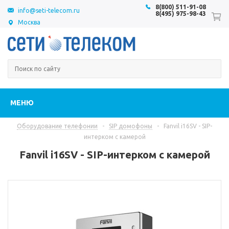
8(800) 511-91-08
info@seti-telecom.ru
8(495) 975-98-43
Москва
МЕНЮ
Оборудование телефонии
-
SIP домофоны
-
Fanvil i16SV - SIP-
интерком с камерой
Fanvil i16SV - SIP-интерком с камерой