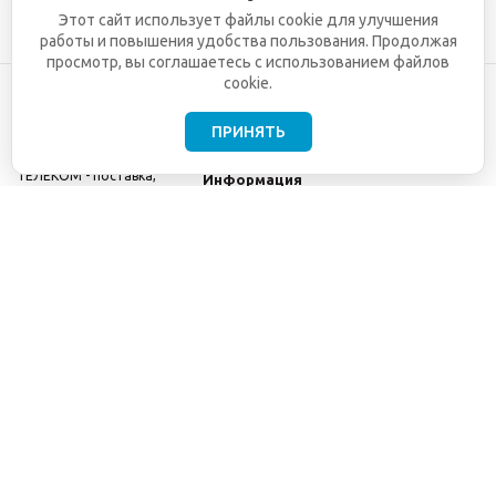
Этот сайт использует файлы cookie для улучшения
работы и повышения удобства пользования. Продолжая
просмотр, вы соглашаетесь с использованием файлов
cookie.
ПРИНЯТЬ
©2001-2026
СЕТИ
Компания
ТЕЛЕКОМ - поставка,
Информация
монтаж и обслуживание
Помощь
телекоммуникационного
оборудования.
Использование
информации с данного
сайта возможно только
с разрешения ООО
"СЕТИ ТЕЛЕКОМ".
Электронная
почта
info@seti-
telecom.ru
.
Политика
конфиденциальности
Договор публичной
оферты