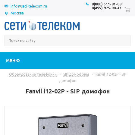
8(800) 511-91-08
info@seti-telecom.ru
8(495) 975-98-43
Москва
МЕНЮ
Оборудование телефонии
-
SIP домофоны
-
Fanvil i12-02P - SIP
домофон
Fanvil i12-02P - SIP домофон