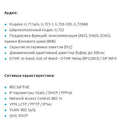
Аудио:
Кодеки: G.711a/u, G.723.1, G.726-32K, G.729AB
Широкополосный кодек: G.722
Поддержка функций: эхокомпенсация (AEC), (VAD), (CNG),
оценка фонового шума (BNE)
Скрытие потерянных пакетов (PLC)
Динамический адаптивный джиттер буфер до 300 мс
DTMF: In-band, Out-of-Band – DTMF-Relay (RFC2833) / SIP INFO
Сетевые характеристики:
802.3af PoE
IP параметры: Static / DHCP / PPPoE
Network Access Control: 802.1x
VPN: L2TP / PPTP / IPSec
VLAN: 802.1p/q
QoS: DSCP