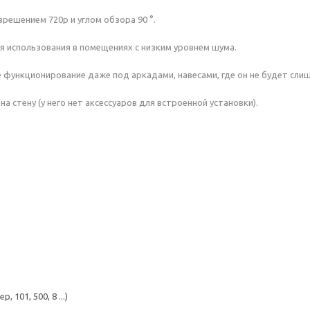
решением 720p и углом обзора 90 °.
 использования в помещениях с низким уровнем шума.
е функционирование даже под аркадами, навесами, где он не будет с
я на стену (у него нет аксессуаров для встроенной установки).
101, 500, 8 ...)