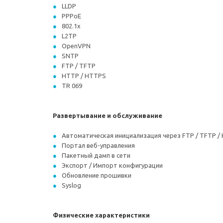
LLDP
PPPoE
802.1x
L2TP
OpenVPN
SNTP
FTP / TFTP
HTTP / HTTPS
TR 069
Развертывание и обслуживание
Автоматическая инициализация через FTP / TFTP / 
Портал веб-управления
Пакетный дамп в сети
Экспорт / Импорт конфигурации
Обновление прошивки
Syslog
Физические характеристики