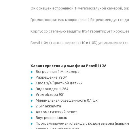
Он оснащен встроенной 1-мегапиксельной камерой, раз
Громкоговоритель мощностью 1 Вт рекомендуется для
Корпус со степенью защиты IP54 гарантирует хороше
Fanvil i10V (также в версиях i10 и i10D) устанавливаетс
Характеристики домофона Fanvil i10V
Встроенная 1 Мп камера
Разрешение 720P
Cmos 1/4 "цветной датчик
Видеокодек H.264
Угол обзора 90°
Минимальная освещенность 0.1 lux
2 SIP аккаунта
Автоматический ответ
Внутренняя связь
Программируемая клавиша с кодом вызова (например, 