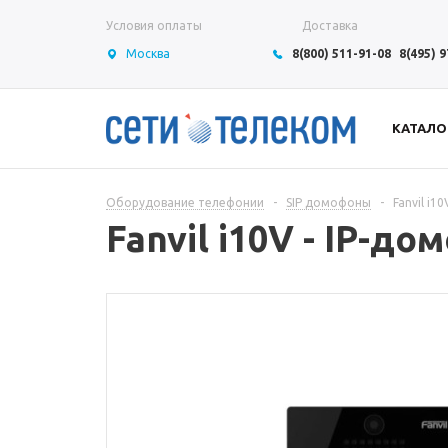
Условия оплаты
Доставка
Москва
8(800) 511-91-08
8(495) 
КАТАЛО
Оборудование телефонии
-
SIP домофоны
-
Fanvil i1
Fanvil i10V - IP-д