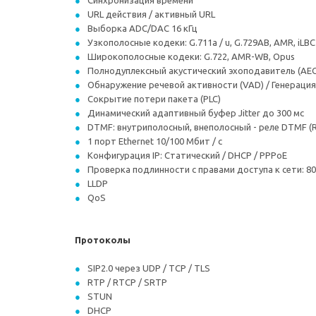
Синхронизация времени
URL действия / активный URL
Выборка ADC/DAC 16 кГц
Узкополосные кодеки: G.711a / u, G.729AB, AMR, iLBC
Широкополосные кодеки: G.722, AMR-WB, Opus
Полнодуплексный акустический эхоподавитель (AEC
Обнаружение речевой активности (VAD) / Генераци
Сокрытие потери пакета (PLC)
Динамический адаптивный буфер Jitter до 300 мс
DTMF: внутриполосный, внеполосный - реле DTMF (RF
1 порт Ethernet 10/100 Мбит / с
Конфигурация IP: Статический / DHCP / PPPoE
Проверка подлинности с правами доступа к сети: 80
LLDP
QoS
Протоколы
SIP2.0 через UDP / TCP / TLS
RTP / RTCP / SRTP
STUN
DHCP