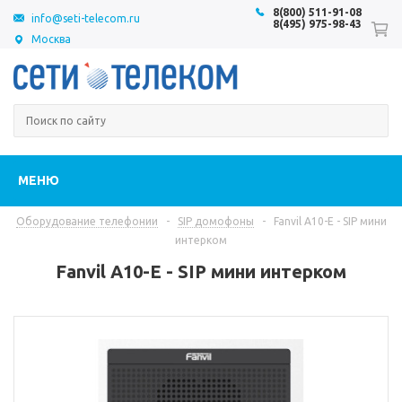
8(800) 511-91-08
info@seti-telecom.ru
8(495) 975-98-43
Москва
МЕНЮ
Оборудование телефонии
-
SIP домофоны
-
Fanvil A10-E - SIP мини
интерком
Fanvil A10-E - SIP мини интерком