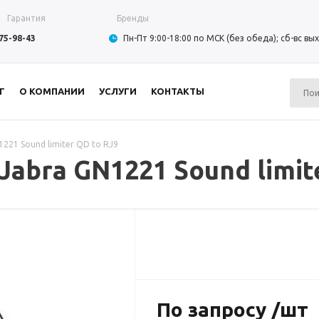
Гарантия
Бренды
975-98-43
Пн-Пт 9:00-18:00 по МСК (без обеда); сб-вс в
Г
О КОМПАНИИ
УСЛУГИ
КОНТАКТЫ
221 Sound limiter QD to RJ9
abra GN1221 Sound limite
По запросу /шт