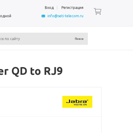
Вход
Регистрация
ыходной
info@seti-telecom.ru
r QD to RJ9